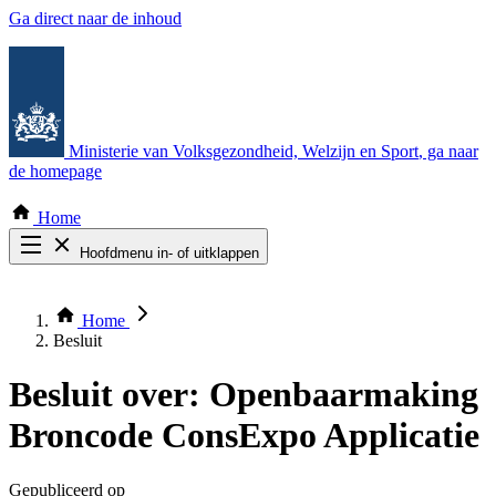
Ga direct naar de inhoud
Ministerie van Volksgezondheid, Welzijn en Sport
, ga naar
de homepage
Home
Hoofdmenu in- of uitklappen
Zoek door alle publicaties
Thema COVID-19
Home
Bekijk per bestuursorgaan
Besluit
Besluit over:
Openbaarmaking
Broncode ConsExpo Applicatie
Gepubliceerd op