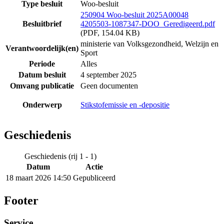
Type besluit
Woo-besluit
250904 Woo-besluit 2025A00048
Besluitbrief
4205503-1087347-DOO_Geredigeerd.pdf
(PDF, 154.04 KB)
ministerie van Volksgezondheid, Welzijn en
Verantwoordelijk(en)
Sport
Periode
Alles
Datum besluit
4 september 2025
Omvang publicatie
Geen documenten
Onderwerp
Stikstofemissie en -depositie
Geschiedenis
Geschiedenis (rij 1 - 1)
Datum
Actie
18 maart 2026 14:50
Gepubliceerd
Footer
Service