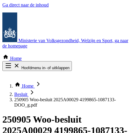
Ga direct naar de inhoud
Ministerie van Volksgezondheid, Welzijn en Sport
, ga naar
de homepage
Home
Hoofdmenu in- of uitklappen
Zoek door alle publicaties
Thema COVID-19
Home
Bekijk per bestuursorgaan
Besluit
250905 Woo-besluit 2025A00029 4199865-1087133-
DOO_g.pdf
250905 Woo-besluit
2025A00029 4199865-1087133-