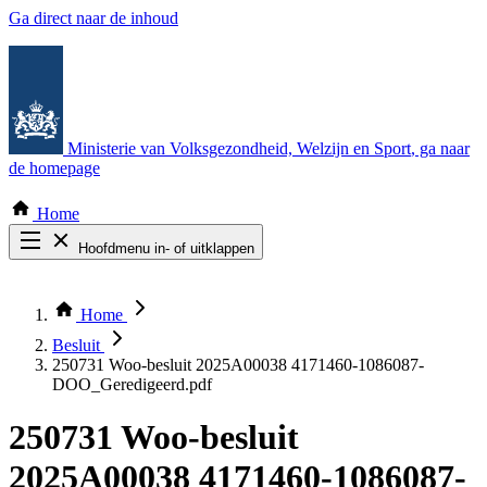
Ga direct naar de inhoud
Ministerie van Volksgezondheid, Welzijn en Sport
, ga naar
de homepage
Home
Hoofdmenu in- of uitklappen
Zoek door alle publicaties
Thema COVID-19
Home
Bekijk per bestuursorgaan
Besluit
250731 Woo-besluit 2025A00038 4171460-1086087-
DOO_Geredigeerd.pdf
250731 Woo-besluit
2025A00038 4171460-1086087-