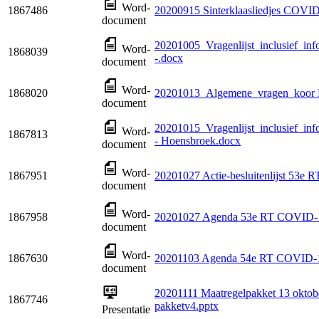
Word-
1867486
20200915 Sinterklaasliedjes COVID
document
20201005_Vragenlijst_inclusief_inf
Word-
1868039
-.docx
document
Word-
1868020
20201013_Algemene_vragen_koor
document
20201015_Vragenlijst_inclusief_inf
Word-
1867813
- Hoensbroek.docx
document
Word-
1867951
20201027 Actie-besluitenlijst 53e
document
Word-
1867958
20201027 Agenda 53e RT COVID-
document
Word-
1867630
20201103 Agenda 54e RT COVID-
document
20201111 Maatregelpakket 13 oktobe
1867746
pakketv4.pptx
Presentatie