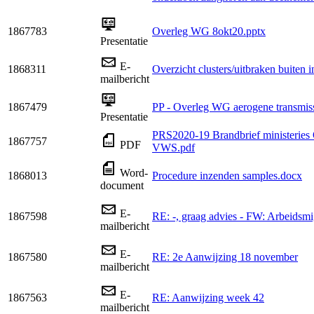
1867783
Overleg WG 8okt20.pptx
Presentatie
E-
1868311
Overzicht clusters/uitbraken buiten 
mailbericht
1867479
PP - Overleg WG aerogene transmis
Presentatie
PRS2020-19 Brandbrief minister
1867757
PDF
VWS.pdf
Word-
1868013
Procedure inzenden samples.docx
document
E-
1867598
RE: -, graag advies - FW: Arbeidsmi
mailbericht
E-
1867580
RE: 2e Aanwijzing 18 november
mailbericht
E-
1867563
RE: Aanwijzing week 42
mailbericht