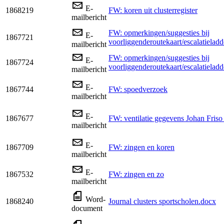
E-
1868219
FW: koren uit clusterregister
mailbericht
FW: opmerkingen/suggesties bij
E-
1867721
voorliggenderoutekaart/escalatieladd
mailbericht
FW: opmerkingen/suggesties bij
E-
1867724
voorliggenderoutekaart/escalatieladd
mailbericht
E-
1867744
FW: spoedverzoek
mailbericht
E-
1867677
FW: ventilatie gegevens Johan Fris
mailbericht
E-
1867709
FW: zingen en koren
mailbericht
E-
1867532
FW: zingen en zo
mailbericht
Word-
1868240
Journal clusters sportscholen.docx
document