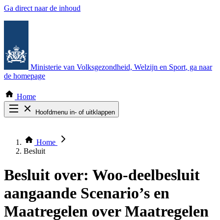
Ga direct naar de inhoud
Ministerie van Volksgezondheid, Welzijn en Sport
, ga naar
de homepage
Home
Hoofdmenu in- of uitklappen
Zoek door alle publicaties
Thema COVID-19
Home
Bekijk per bestuursorgaan
Besluit
Besluit over:
Woo-deelbesluit
aangaande Scenario’s en
Maatregelen over Maatregelen