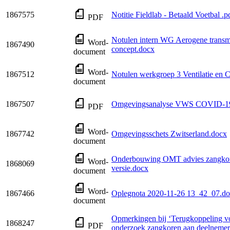
1867575
Notitie Fieldlab - Betaald Voetbal .p
PDF
Notulen intern WG Aerogene trans
Word-
1867490
concept.docx
document
Word-
1867512
Notulen werkgroep 3 Ventilatie en 
document
1867507
Omgevingsanalyse VWS COVID-19 
PDF
Word-
1867742
Omgevingsschets Zwitserland.docx
document
Onderbouwing OMT advies zangkor
Word-
1868069
versie.docx
document
Word-
1867466
Oplegnota 2020-11-26 13_42_07.d
document
Opmerkingen bij ‘Terugkoppeling vo
1868247
PDF
onderzoek zangkoren aan deelnemer