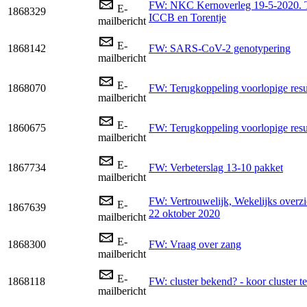
FW: NKC Kernoverleg 19-5-2020. T
E-
1868329
ICCB en Torentje
mailbericht
E-
1868142
FW: SARS-CoV-2 genotypering
mailbericht
E-
1868070
FW: Terugkoppeling voorlopige resu
mailbericht
E-
1860675
FW: Terugkoppeling voorlopige resu
mailbericht
E-
1867734
FW: Verbeterslag 13-10 pakket
mailbericht
FW: Vertrouwelijk, Wekelijks overzic
E-
1867639
22 oktober 2020
mailbericht
E-
1868300
FW: Vraag over zang
mailbericht
E-
1868118
FW: cluster bekend? - koor cluster t
mailbericht