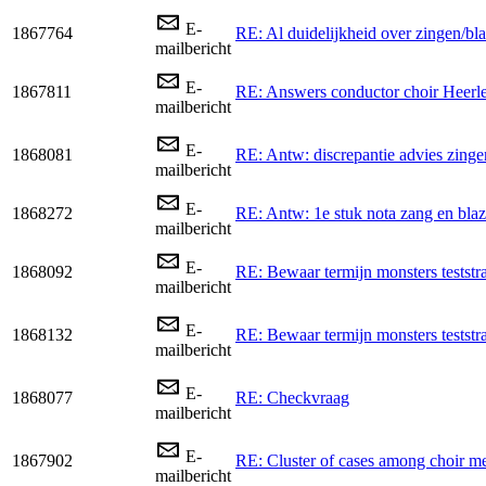
E-
1867764
RE: Al duidelijkheid over zingen/bl
mailbericht
E-
1867811
RE: Answers conductor choir Heerle
mailbericht
E-
1868081
RE: Antw: discrepantie advies zinge
mailbericht
E-
1868272
RE: Antw: 1e stuk nota zang en blaz
mailbericht
E-
1868092
RE: Bewaar termijn monsters teststr
mailbericht
E-
1868132
RE: Bewaar termijn monsters teststr
mailbericht
E-
1868077
RE: Checkvraag
mailbericht
E-
1867902
RE: Cluster of cases among choir m
mailbericht