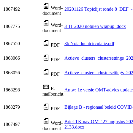
Word-
1867492
20201126 Topiclijst ronde 8_DEF_-
document
Word-
1867775
3-11-2020 notulen wrapup .docx
document
1867550
3b Nota luchtcirculatie.pdf
PDF
1868066
Actieve_clusters_clustersettings_2
PDF
1868056
Actieve_clusters_clustersettings_2
PDF
E-
1868298
Antw: 1e versie OMT-advies update
mailbericht
1868279
Bijlage B - regionaal beleid COVID
PDF
Brief TK nav OMT 27 augustus 202
Word-
1867497
2133.docx
document