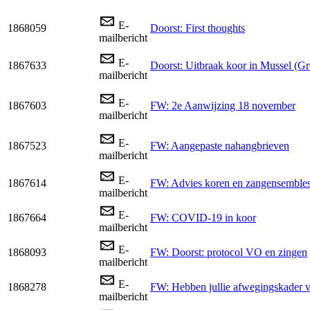
E-
1868059
Doorst: First thoughts
mailbericht
E-
1867633
Doorst: Uitbraak koor in Mussel (G
mailbericht
E-
1867603
FW: 2e Aanwijzing 18 november
mailbericht
E-
1867523
FW: Aangepaste nahangbrieven
mailbericht
E-
1867614
FW: Advies koren en zangensemble
mailbericht
E-
1867664
FW: COVID-19 in koor
mailbericht
E-
1868093
FW: Doorst: protocol VO en zingen
mailbericht
E-
1868278
FW: Hebben jullie afwegingskader 
mailbericht