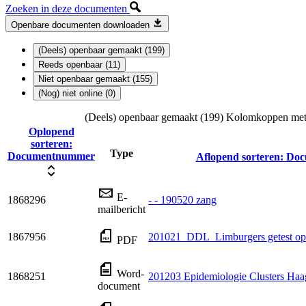
Zoeken in deze documenten
Openbare documenten downloaden
(Deels) openbaar gemaakt (199)
Reeds openbaar (11)
Niet openbaar gemaakt (155)
(Nog) niet online (0)
(Deels) openbaar gemaakt (199)
Kolomkoppen met l
Oplopend
sorteren:
Type
Documentnummer
Aflopend sorteren:
Doc
E-
1868296
- - 190520 zang
mailbericht
1867956
201021_DDL_Limburgers getest op a
PDF
Word-
1868251
201203 Epidemiologie Clusters Haa
document