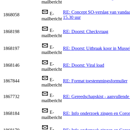
mailbericht
RE: Concept SO-verslag van vanda
E-
1868058
15.30 uur
mailbericht
E-
1868198
RE: Doorst: Checkvraag
mailbericht
E-
1868197
RE: Doorst: Uitbraak koor in Musse
mailbericht
E-
1868146
RE: Doorst: Viral load
mailbericht
E-
1867844
RE: Format toestemmingsformulier
mailbericht
E-
1867732
RE: Gereedschapskist - aanvullende
mailbericht
E-
1868184
RE: Info onderzoek zingen en Coro
mailbericht
E-