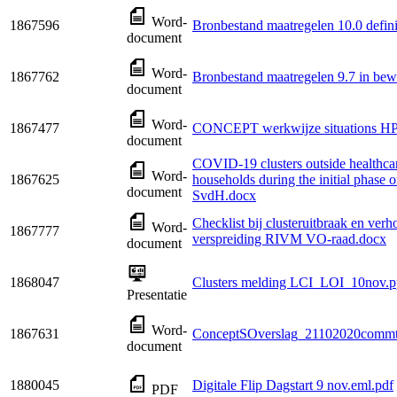
Word-
1867596
Bronbestand maatregelen 10.0 defini
document
Word-
1867762
Bronbestand maatregelen 9.7 in be
document
Word-
1867477
CONCEPT werkwijze situations H
document
COVID-19 clusters outside healthcare
Word-
1867625
households during the initial phase o
document
SvdH.docx
Checklist bij clusteruitbraak en ver
Word-
1867777
verspreiding RIVM VO-raad.docx
document
1868047
Clusters melding LCI_LOI_10nov.p
Presentatie
Word-
1867631
ConceptSOverslag_21102020commt
document
1880045
Digitale Flip Dagstart 9 nov.eml.pdf
PDF