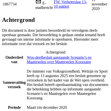
FW: Verbeterslag 13-
E-
1867734
november
10 pakket
mailbericht
2020
Achtergrond
Dit document is door juristen beoordeeld en vervolgens deels
openbaar gemaakt. Die beoordeling is gedaan omdat iemand heeft
gevraagd om interne informatie te openbaren. Hieronder meer
informatie over dat verzoek en het besluit:
Achtergrond
Onderdeel
Woo-deelbesluit aangaande Scenario’s en
van
Maatregelen over Maatregelen Koorzang
De minister van Volksgezondheid, Welzijn en Sport
heeft op 13 augustus 2025 een besluit genomen op
verzoeken in het kader van de Wet open overheid.
Samenvatting
Het besluit betreft openbaarmaking van documenten
verzoek
die betrekking hebben op informatie aangaande
Scenario’s en Maatregelen over Maatregelen
Koorzang.
Periode
Maart t/m december 2020