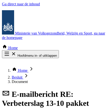
Ga direct naar de inhoud
Ministerie van Volksgezondheid, Welzijn en Sport
, ga naar
de homepage
Home
Hoofdmenu in- of uitklappen
Zoek door alle publicaties
Thema COVID-19
Home
Bekijk per bestuursorgaan
Besluit
Document
E-mailbericht
RE:
Verbeterslag 13-10 pakket