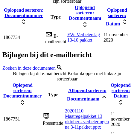
zijn sorteerbaar
Oplopend
Oplopend sorteren:
Oplopend
sorteren:
Documentnummer
sorteren:
Type
Documentnaam
Datum
FW: Verbeterslag
11 november
E-
1867734
13-10 pakket
2020
mailbericht
Bijlagen bij dit e-mailbericht
Zoeken in deze documenten
Bijlagen bij dit e-mailbericht
Kolomkoppen met links zijn
sorteerbaar
Oplopend
Oplopend
sorteren:
Aflopend sorteren:
sorteren:
Type
Documentnummer
Datum
Documentnaam
20201110
11
Maatregelpakket 13
1867751
november
oktober - verbeteringen
Presentatie
2020
na 3-11pakket.pptx
11