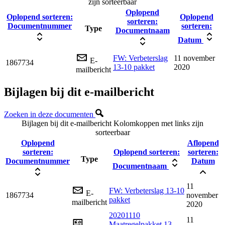
zijn sorteerbaar
Oplopend
Oplopend sorteren:
Oplopend
sorteren:
Documentnummer
sorteren:
Type
Documentnaam
Datum
FW: Verbeterslag
11 november
E-
1867734
13-10 pakket
2020
mailbericht
Bijlagen bij dit e-mailbericht
Zoeken in deze documenten
Bijlagen bij dit e-mailbericht
Kolomkoppen met links zijn
sorteerbaar
Oplopend
Aflopend
sorteren:
Oplopend sorteren:
sorteren:
Type
Documentnummer
Datum
Documentnaam
11
FW: Verbeterslag 13-10
E-
1867734
november
pakket
mailbericht
2020
20201110
11
Maatregelpakket 13