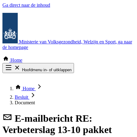
Ga direct naar de inhoud
Ministerie van Volksgezondheid, Welzijn en Sport
, ga naar
de homepage
Home
Hoofdmenu in- of uitklappen
Zoek door alle publicaties
Thema COVID-19
Home
Bekijk per bestuursorgaan
Besluit
Document
E-mailbericht
RE:
Verbeterslag 13-10 pakket