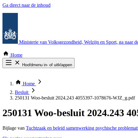
Ga direct naar de inhoud
Ministerie van Volksgezondheid, Welzijn en Sport
, ga naar 
Home
Hoofdmenu in- of uitklappen
Zoek door alle publicaties
Thema COVID-19
Home
Bekijk per bestuursorgaan
Besluit
250131 Woo-besluit 2024.243 4055397-1078676-WJZ_g.pdf
250131 Woo-besluit 2024.243 
Bijlage van
Tuchtzaak en beleid samenwerking psychische problemati