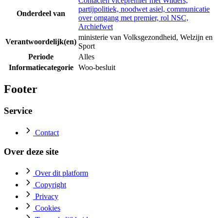
Contacten vicepremier met Wilders,
partijpolitiek, noodwet asiel, communicatie
Onderdeel van
over omgang met premier, rol NSC,
Archiefwet
ministerie van Volksgezondheid, Welzijn en
Verantwoordelijk(en)
Sport
Periode
Alles
Informatiecategorie
Woo-besluit
Footer
Service
Contact
Over deze site
Over dit platform
Copyright
Privacy
Cookies