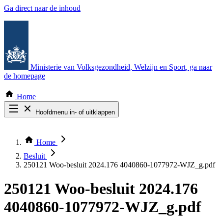
Ga direct naar de inhoud
Ministerie van Volksgezondheid, Welzijn en Sport
, ga naar
de homepage
Home
Hoofdmenu in- of uitklappen
Zoek door alle publicaties
Thema COVID-19
Home
Bekijk per bestuursorgaan
Besluit
250121 Woo-besluit 2024.176 4040860-1077972-WJZ_g.pdf
250121 Woo-besluit 2024.176
4040860-1077972-WJZ_g.pdf