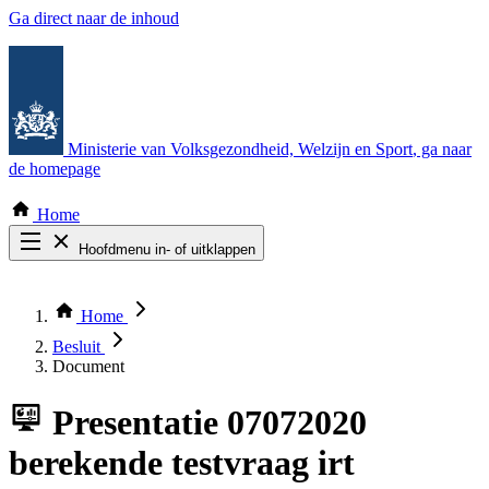
Ga direct naar de inhoud
Ministerie van Volksgezondheid, Welzijn en Sport
, ga naar
de homepage
Home
Hoofdmenu in- of uitklappen
Zoek door alle publicaties
Thema COVID-19
Home
Bekijk per bestuursorgaan
Besluit
Document
Presentatie
07072020
berekende testvraag irt