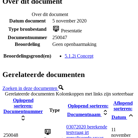
Over dit document
Over dit document
Datum document
5 november 2020
Type bronbestand
Presentatie
Documentnummer
250047
Beoordeling
Geen openbaarmaking
Beoordelingsgrond(en)
5.1.2i Concept
Gerelateerde documenten
Zoeken in deze documenten
Gerelateerde documenten
Kolomkoppen met links zijn sorteerbaar
Oplopend
Aflopend
sorteren:
Oplopend sorteren:
sorteren:
Type
Documentnummer
Documentnaam
Datum
03072020 berekende
11
testvraag irt
250048
november
gerealiseerde vraag