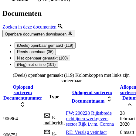
Documenten
Zoeken in deze documenten
Openbare documenten downloaden
(Deels) openbaar gemaakt (119)
Reeds openbaar (36)
Niet openbaar gemaakt (160)
(Nog) niet online (101)
(Deels) openbaar gemaakt (119)
Kolomkoppen met links zijn
sorteerbaar
Oplopend
Aflope
sorteren:
Oplopend sorteren:
sortere
Type
Documentnummer
Datu
Documentnaam
FW: 200228 Rijksbrede
28
E-
906864
richtlijnen werkgevers
februari
mailbericht
sector Rijk i.v.m. Corona
2020
RE: Verslag vetinfact
6 maart
E-
906751