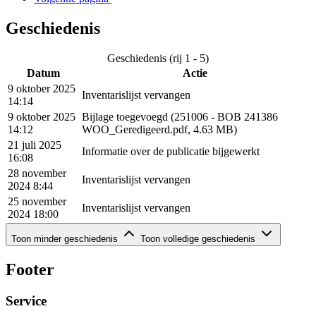
Geschiedenis
Geschiedenis (rij 1 - 5)
Datum
Actie
9 oktober 2025
Inventarislijst vervangen
14:14
9 oktober 2025
Bijlage toegevoegd (251006 - BOB 241386
14:12
WOO_Geredigeerd.pdf, 4.63 MB)
21 juli 2025
Informatie over de publicatie bijgewerkt
16:08
28 november
Inventarislijst vervangen
2024 8:44
25 november
Inventarislijst vervangen
2024 18:00
Geschiedenis (rij 6 - 7)
Toon minder geschiedenis
Toon volledige geschiedenis
Datum
Actie
10 oktober 2024 14:44
Besluitbrief vervangen (pdf, 2.51 MB)
Footer
9 oktober 2024 4:03
Gepubliceerd
Service