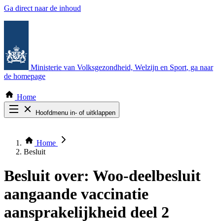
Ga direct naar de inhoud
Ministerie van Volksgezondheid, Welzijn en Sport
, ga naar
de homepage
Home
Hoofdmenu in- of uitklappen
Zoek door alle publicaties
Thema COVID-19
Home
Bekijk per bestuursorgaan
Besluit
Besluit over:
Woo-deelbesluit
aangaande vaccinatie
aansprakelijkheid deel 2