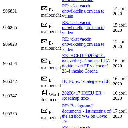
RE: tekst vaccin
14 april
E-
906831
ontwikkeling om aan te
2020
mailbericht
vullen
RE: tekst vaccin
15 april
E-
906865
ontwikkeling om aan te
2020
mailbericht
vullen
RE: tekst vaccin
15 april
E-
906828
ontwikkeling om aan te
2020
mailbericht
vullen
RE: HCEU 20200417 -
nalevering - Concept REA
16 april
E-
905354
notitie inzet ERvideoconf
2020
mailbericht
23-4 inzake Corona
16 april
E-
905342
HCEU exitstrategie en ER
2020
mailbericht
20200417 HCEU ER +
16 april
Word-
905347
Roadmap.docx
2020
document
RE: Background
documents - 1st meeting of
17 april
E-
905375
the ad hoc WG on Covid-
2020
mailbericht
19
RE: tekst vaccin