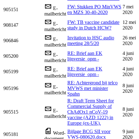
FW: Stukken PO MinVWS
7 mei
E-
905151
en MZS 30-40-2020
2020
mailbericht
FW: TB vaccine candidate
12 mei
E-
908147
study in Dutch HCW?
2020
mailbericht
Invitation to HSC audio
26 mei
E-
906846
meeting 28/5/20
2020
mailbericht
RE: Brief aan EK
4 juni
E-
905200
lijnversie_opm -
2020
mailbericht
RE: Brief aan EK
4 juni
E-
905199
lijnversie_opm -
2020
mailbericht
RE: Achtergrond bij telco
8 juni
E-
905196
MVWS met minister
2020
mailbericht
Spahn
R: Draft Term Sheet for
Commercial Supply of
8 juni
E-
905515
ChAdOx1 nCoV-19
2020
mailbericht
vaccine (AZD 1222) in
Europe (ex-UK).
Bijlage BCG SII voor
9 juni
Word-
905181
VWS-080620.docx
2020
document