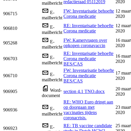
redactieraad 05112019
2020
mailbericht
FW: Inventarisatie behoefte
12 maar
E-
906715
Corona medicatie
2020
mailbericht
RE: Inventarisatie behoefte
12 maar
E-
906810
Corona medicatie
2020
mailbericht
FW: Kamervragen over
16 maar
E-
905268
opkopen coronavaccin
2020
mailbericht
RE: Inventarisatie behoefte
16 maar
E-
906703
Corona medicatie
2020
mailbericht
BES/CAS
FW: Inventarisatie behoefte
17 maar
E-
906710
Corona medicatie
2020
mailbericht
BES/CAS
20 maar
Word-
906905
section 4.1 TNO.docx
2020
document
RE: WHO Euro dringt aan
op doorgaan met
23 maar
E-
906936
vaccinaties tijdens
2020
mailbericht
coronacrisis.
RE: TB vaccine candidate
25 maar
E-
906923
study in Dutch HCW?
2020