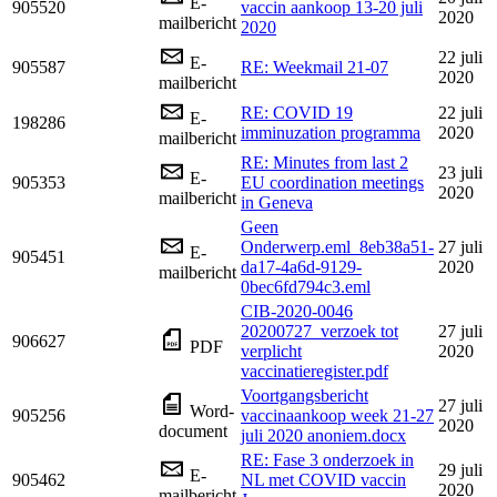
E-
905520
vaccin aankoop 13-20 juli
2020
mailbericht
2020
22 juli
E-
905587
RE: Weekmail 21-07
2020
mailbericht
RE: COVID 19
22 juli
E-
198286
imminuzation programma
2020
mailbericht
RE: Minutes from last 2
23 juli
E-
905353
EU coordination meetings
2020
mailbericht
in Geneva
Geen
Onderwerp.eml_8eb38a51-
27 juli
E-
905451
da17-4a6d-9129-
2020
mailbericht
0bec6fd794c3.eml
CIB-2020-0046
20200727_verzoek tot
27 juli
906627
PDF
verplicht
2020
vaccinatieregister.pdf
Voortgangsbericht
27 juli
Word-
905256
vaccinaankoop week 21-27
2020
document
juli 2020 anoniem.docx
RE: Fase 3 onderzoek in
29 juli
E-
905462
NL met COVID vaccin
2020
mailbericht