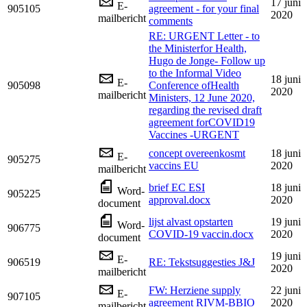
17 juni
E-
905105
agreement - for your final
2020
mailbericht
comments
RE: URGENT Letter - to
the Ministerfor Health,
Hugo de Jonge- Follow up
to the Informal Video
18 juni
E-
905098
Conference ofHealth
2020
mailbericht
Ministers, 12 June 2020,
regarding the revised draft
agreement forCOVID19
Vaccines -URGENT
concept overeenkosmt
18 juni
E-
905275
vaccins EU
2020
mailbericht
brief EC ESI
18 juni
Word-
905225
approval.docx
2020
document
lijst alvast opstarten
19 juni
Word-
906775
COVID-19 vaccin.docx
2020
document
19 juni
E-
906519
RE: Tekstsuggesties J&J
2020
mailbericht
FW: Herziene supply
22 juni
E-
907105
agreement RIVM-BBIO
2020
mailbericht