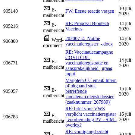
mailbericht
10 juli
E-
905140
FW: Eerste reactie vragen
2020
mailbericht
RE: Proposal Biontech
14 juli
E-
905216
Vaccines
2020
mailbericht
20200714_Notitie
14 juli
Word-
906800
vaccinatieregister_-.docx
2020
document
RE: Vaccinatiecampagne
COVID-19 -
14 juli
E-
906771
vaccinatieregistratie en
2020
mailbericht
aansprakelijkheid | graag
input
Marjolein CC email: Intern
of uitgaand stuk
15 juli
E-
905057
betreffende
2020
mailbericht
'updatenarcolepsiedossier
(zaaknummer: 207989)'
RE: brief voor VWS
verplicht vaccinatieregister
16 juli
E-
906788
| voorbereiding PV - SIM -
2020
mailbericht
overleg?
RE: voortgangsbericht
20 juli