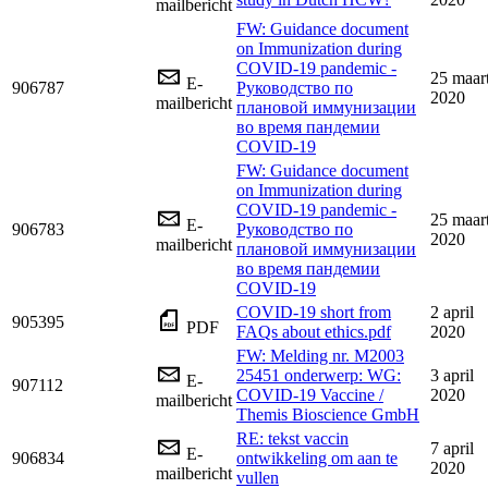
mailbericht
FW: Guidance document
on Immunization during
COVID-19 pandemic -
25 maar
E-
906787
Руководcтво по
2020
mailbericht
плановой иммунизации
во время пандемии
COVID-19
FW: Guidance document
on Immunization during
COVID-19 pandemic -
25 maar
E-
906783
Руководcтво по
2020
mailbericht
плановой иммунизации
во время пандемии
COVID-19
COVID-19 short from
2 april
905395
PDF
FAQs about ethics.pdf
2020
FW: Melding nr. M2003
25451 onderwerp: WG:
3 april
E-
907112
COVID-19 Vaccine /
2020
mailbericht
Themis Bioscience GmbH
RE: tekst vaccin
7 april
E-
906834
ontwikkeling om aan te
2020
mailbericht
vullen