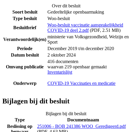
Over dit besluit
Soort besluit
Gedeeltelijke openbaarmaking
Type besluit
Woo-besluit
Woo-besluit vaccinatie aansprakelijkheid
Besluitbrief
COVID-19 deel 2.pdf
(PDF, 2.51 MB)
ministerie van Volksgezondheid, Welzijn en
Verantwoordelijk(en)
Sport
Periode
December 2019 t/m december 2020
Datum besluit
2 oktober 2024
416 documenten
Omvang publicatie
waarvan 219 openbaar gemaakt
Inventarislijst
Onderwerp
COVID-19 Vaccinaties en medicatie
Bijlagen bij dit besluit
Bijlagen bij dit besluit
Type
Documentnaam
Beslissing op
251006 - BOB 241386 WOO_Geredigeerd.pdf
bezwaar
(PDF, 4.63 MB)