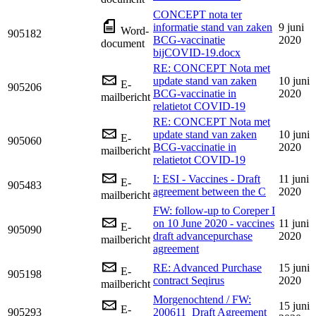
CONCEPT nota ter
informatie stand van zaken
9 juni
Word-
905182
BCG-vaccinatie
2020
document
bijCOVID-19.docx
RE: CONCEPT Nota met
update stand van zaken
10 juni
E-
905206
BCG-vaccinatie in
2020
mailbericht
relatietot COVID-19
RE: CONCEPT Nota met
update stand van zaken
10 juni
E-
905060
BCG-vaccinatie in
2020
mailbericht
relatietot COVID-19
I: ESI - Vaccines - Draft
11 juni
E-
905483
agreement between the C
2020
mailbericht
FW: follow-up to Coreper I
on 10 June 2020 - vaccines
11 juni
E-
905090
draft advancepurchase
2020
mailbericht
agreement
RE: Advanced Purchase
15 juni
E-
905198
contract Seqirus
2020
mailbericht
Morgenochtend / FW:
15 juni
E-
905293
200611_Draft Agreement