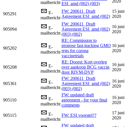
2020
mailbericht
ESI_amd (002) (003)
FW: 200611_Draft
15 juni
E-
905291
Agreement ESI_amd (002)
2020
mailbericht
FW: 200611_Draft
16 juni
E-
905094
Agreement ESI_amd (002)
2020
mailbericht
(003) (002)
RE: Commission to
propose fast-tracking GMO
16 juni
E-
905202
regs for corona
2020
mailbericht
vaccinetrials
RE: Doorst: Kort overleg
16 juni
E-
905208
over aankoop BCG vaccin
2020
mailbericht
door RIVM-DVP
FW: 200611_Draft
16 juni
E-
905361
Agreement ESI_amd (002)
2020
mailbericht
(003) (002)
FW: updated draft
16 juni
E-
905110
agreement - for your final
2020
mailbericht
comments
17 juni
E-
905115
FW: ESI voorstel??
2020
mailbericht
FW: updated draft