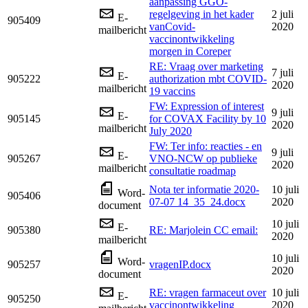
aanpassing GGO-
regelgeving in het kader
2 juli
E-
905409
vanCovid-
2020
mailbericht
vaccinontwikkeling
morgen in Coreper
RE: Vraag over marketing
7 juli
E-
905222
authorization mbt COVID-
2020
mailbericht
19 vaccins
FW: Expression of interest
9 juli
E-
905145
for COVAX Facility by 10
2020
mailbericht
July 2020
FW: Ter info: reacties - en
9 juli
E-
905267
VNO-NCW op publieke
2020
mailbericht
consultatie roadmap
Nota ter informatie 2020-
10 juli
Word-
905406
07-07 14_35_24.docx
2020
document
10 juli
E-
905380
RE: Marjolein CC email:
2020
mailbericht
10 juli
Word-
905257
vragenIP.docx
2020
document
RE: vragen farmaceut over
10 juli
E-
905250
vaccinontwikkeling
2020