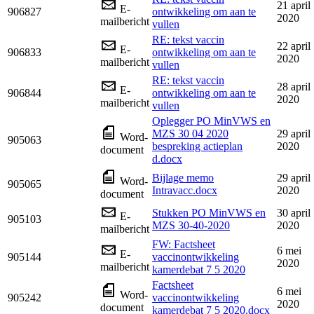
21 april
E-
906827
ontwikkeling om aan te
2020
mailbericht
vullen
RE: tekst vaccin
22 april
E-
906833
ontwikkeling om aan te
2020
mailbericht
vullen
RE: tekst vaccin
28 april
E-
906844
ontwikkeling om aan te
2020
mailbericht
vullen
Oplegger PO MinVWS en
MZS 30 04 2020
29 april
Word-
905063
bespreking actieplan
2020
document
d.docx
Bijlage memo
29 april
Word-
905065
Intravacc.docx
2020
document
Stukken PO MinVWS en
30 april
E-
905103
MZS 30-40-2020
2020
mailbericht
FW: Factsheet
6 mei
E-
905144
vaccinontwikkeling
2020
mailbericht
kamerdebat 7 5 2020
Factsheet
6 mei
Word-
905242
vaccinontwikkeling
2020
document
kamerdebat 7 5 2020.docx