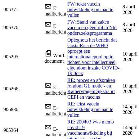
FW: tekst vaccin
8 april
E-
905371
ontwikkeling om aan te
2020
mailbericht
vullen
FW: Stand van zaken
8 april
E-
905376
vaccin en geen rol in Nld
2020
mailbericht
onderzoeksprogramma
Oplegnota het bericht dat
Costa Rica de WHO
oproept een
10 april
Word-
905295
internationalepool op te
2020
document
richten voor intellectueel
eigendom inzake COVID-
19.docx
RE: proces en afspraken
rondom GL motie - en
10 april
E-
905266
KamervragenDijkstra irt
2020
mailbericht
CEPI en vaccins
RE: tekst vaccin
14 april
E-
906836
ontwikkeling om aan te
2020
mailbericht
vullen
RE: 200403 vws memo
covid-19
14 april
E-
905364
vaccinontwikkeling bij
2020
mailbericht
intravacc_- naJan