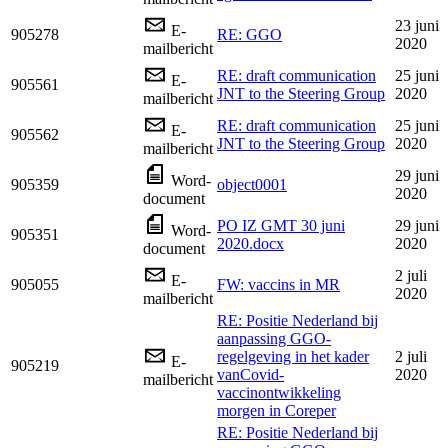
23 juni
E-
905278
RE: GGO
2020
mailbericht
RE: draft communication
25 juni
E-
905561
JNT to the Steering Group
2020
mailbericht
RE: draft communication
25 juni
E-
905562
JNT to the Steering Group
2020
mailbericht
29 juni
Word-
905359
object0001
2020
document
PO IZ GMT 30 juni
29 juni
Word-
905351
2020.docx
2020
document
2 juli
E-
905055
FW: vaccins in MR
2020
mailbericht
RE: Positie Nederland bij
aanpassing GGO-
regelgeving in het kader
2 juli
E-
905219
vanCovid-
2020
mailbericht
vaccinontwikkeling
morgen in Coreper
RE: Positie Nederland bij