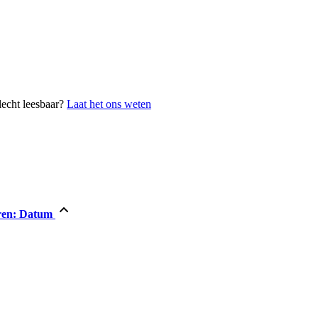
lecht leesbaar?
Laat het ons weten
ren:
Datum