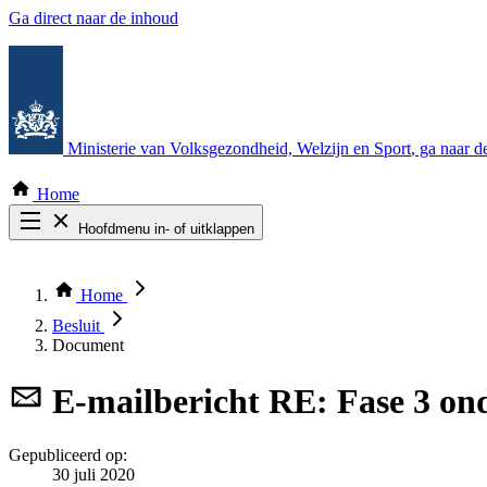
Ga direct naar de inhoud
Ministerie van Volksgezondheid, Welzijn en Sport
, ga naar 
Home
Hoofdmenu in- of uitklappen
Zoek door alle publicaties
Thema COVID-19
Home
Bekijk per bestuursorgaan
Besluit
Document
E-mailbericht
RE: Fase 3 on
Gepubliceerd op:
30 juli 2020