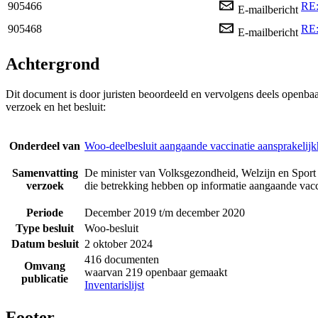
905466
RE:
E-mailbericht
905468
RE:
E-mailbericht
Achtergrond
Dit document is door juristen beoordeeld en vervolgens deels openba
verzoek en het besluit:
Onderdeel van
Woo-deelbesluit aangaande vaccinatie aansprakelijk
Samenvatting
De minister van Volksgezondheid, Welzijn en Sport 
verzoek
die betrekking hebben op informatie aangaande vacci
Periode
December 2019 t/m december 2020
Type besluit
Woo-besluit
Datum besluit
2 oktober 2024
416 documenten
Omvang
waarvan 219 openbaar gemaakt
publicatie
Inventarislijst
Footer