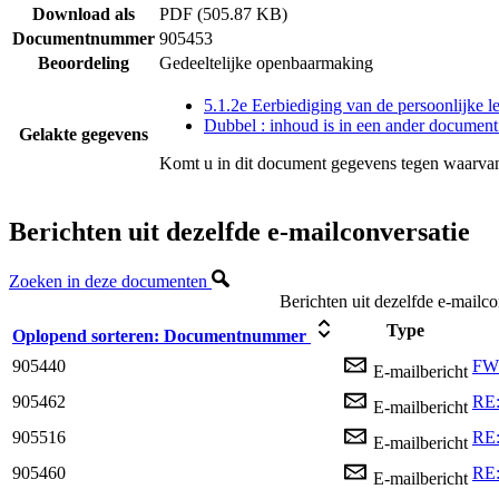
Download als
PDF (505.87 KB)
Documentnummer
905453
Beoordeling
Gedeeltelijke openbaarmaking
5.1.2e Eerbiediging van de persoonlijke l
Dubbel : inhoud is in een ander document
Gelakte gegevens
Komt u in dit document gegevens tegen waarvan
Berichten uit dezelfde e-mailconversatie
Zoeken in deze documenten
Berichten uit dezelfde e-mailco
Type
Oplopend sorteren:
Documentnummer
905440
FW:
E-mailbericht
905462
RE:
E-mailbericht
905516
RE:
E-mailbericht
905460
RE:
E-mailbericht