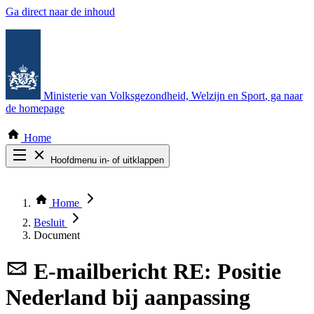
Ga direct naar de inhoud
Ministerie van Volksgezondheid, Welzijn en Sport
, ga naar
de homepage
Home
Hoofdmenu in- of uitklappen
Zoek door alle publicaties
Thema COVID-19
Home
Bekijk per bestuursorgaan
Besluit
Document
E-mailbericht
RE: Positie
Nederland bij aanpassing