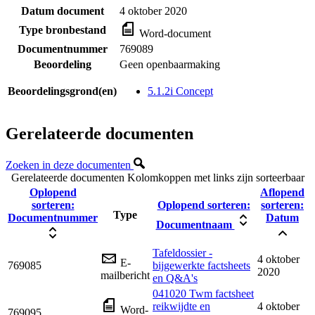
Datum document
4 oktober 2020
Type bronbestand
Word-document
Documentnummer
769089
Beoordeling
Geen openbaarmaking
Beoordelingsgrond(en)
5.1.2i Concept
Gerelateerde documenten
Zoeken in deze documenten
Gerelateerde documenten
Kolomkoppen met links zijn sorteerbaar
Oplopend
Aflopend
sorteren:
Oplopend sorteren:
sorteren:
Type
Documentnummer
Datum
Documentnaam
Tafeldossier -
4 oktober
E-
769085
bijgewerkte factsheets
2020
mailbericht
en Q&A's
041020 Twm factsheet
reikwijdte en
4 oktober
Word-
769095