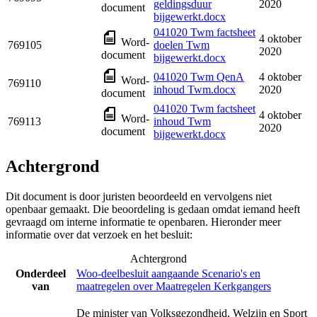
geldingsduur
2020
document
bijgewerkt.docx
041020 Twm factsheet
4 oktober
Word-
769105
doelen Twm
2020
document
bijgewerkt.docx
041020 Twm QenA
4 oktober
Word-
769110
inhoud Twm.docx
2020
document
041020 Twm factsheet
4 oktober
Word-
769113
inhoud Twm
2020
document
bijgewerkt.docx
Achtergrond
Dit document is door juristen beoordeeld en vervolgens niet
openbaar gemaakt. Die beoordeling is gedaan omdat iemand heeft
gevraagd om interne informatie te openbaren. Hieronder meer
informatie over dat verzoek en het besluit:
Achtergrond
Onderdeel
Woo-deelbesluit aangaande Scenario's en
van
maatregelen over Maatregelen Kerkgangers
De minister van Volksgezondheid, Welzijn en Sport