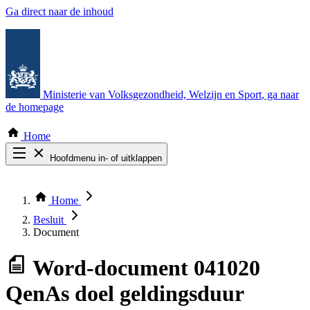
Ga direct naar de inhoud
Ministerie van Volksgezondheid, Welzijn en Sport
, ga naar
de homepage
Home
Hoofdmenu in- of uitklappen
Zoek door alle publicaties
Thema COVID-19
Home
Bekijk per bestuursorgaan
Besluit
Document
Word-document
041020
QenAs doel geldingsduur