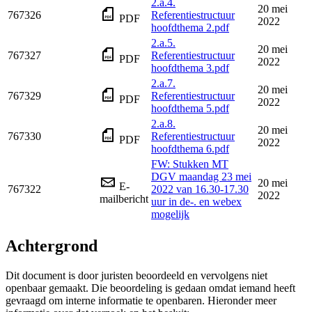
2.a.4.
20 mei
767326
Referentiestructuur
PDF
2022
hoofdthema 2.pdf
2.a.5.
20 mei
767327
Referentiestructuur
PDF
2022
hoofdthema 3.pdf
2.a.7.
20 mei
767329
Referentiestructuur
PDF
2022
hoofdthema 5.pdf
2.a.8.
20 mei
767330
Referentiestructuur
PDF
2022
hoofdthema 6.pdf
FW: Stukken MT
DGV maandag 23 mei
20 mei
E-
767322
2022 van 16.30-17.30
2022
mailbericht
uur in de-. en webex
mogelijk
Achtergrond
Dit document is door juristen beoordeeld en vervolgens niet
openbaar gemaakt. Die beoordeling is gedaan omdat iemand heeft
gevraagd om interne informatie te openbaren. Hieronder meer