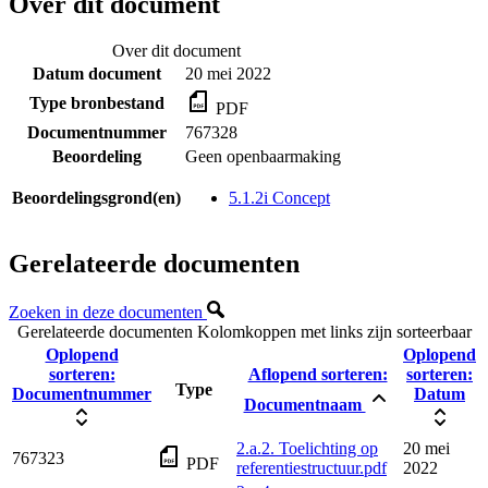
Over dit document
Over dit document
Datum document
20 mei 2022
Type bronbestand
PDF
Documentnummer
767328
Beoordeling
Geen openbaarmaking
Beoordelingsgrond(en)
5.1.2i Concept
Gerelateerde documenten
Zoeken in deze documenten
Gerelateerde documenten
Kolomkoppen met links zijn sorteerbaar
Oplopend
Oplopend
sorteren:
Aflopend sorteren:
sorteren:
Type
Documentnummer
Datum
Documentnaam
2.a.2. Toelichting op
20 mei
767323
PDF
referentiestructuur.pdf
2022