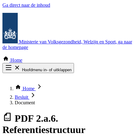
Ga direct naar de inhoud
Ministerie van Volksgezondheid, Welzijn en Sport
, ga naar
de homepage
Home
Hoofdmenu in- of uitklappen
Zoek door alle publicaties
Thema COVID-19
Home
Bekijk per bestuursorgaan
Besluit
Document
PDF
2.a.6.
Referentiestructuur