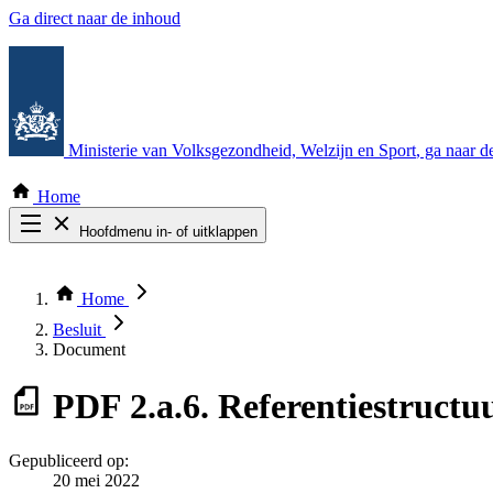
Ga direct naar de inhoud
Ministerie van Volksgezondheid, Welzijn en Sport
, ga naar 
Home
Hoofdmenu in- of uitklappen
Zoek door alle publicaties
Thema COVID-19
Home
Bekijk per bestuursorgaan
Besluit
Document
PDF
2.a.6. Referentiestruct
Gepubliceerd op:
20 mei 2022