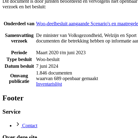
Dit document is door juristen beoordeeld en vervolgens niet openbaa
verzoek en het besluit:
Onderdeel van
Woo-deelbesluit aangaande Scenario's en maatregel
Samenvatting
De minister van Volksgezondheid, Welzijn en Sport 
verzoek
documenten die betrekking hebben op informatie a
Periode
Maart 2020 t/m juni 2023
Type besluit
Woo-besluit
Datum besluit
7 juni 2024
1.846 documenten
Omvang
waarvan 689 openbaar gemaakt
publicatie
Inventarislijst
Footer
Service
Contact
Over deze site