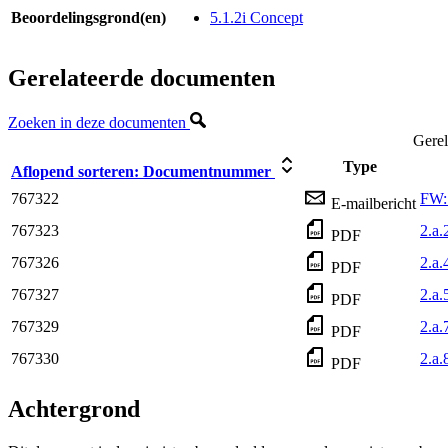
Beoordelingsgrond(en)
5.1.2i Concept
Gerelateerde documenten
Zoeken in deze documenten
Gerel
Type
Aflopend sorteren:
Documentnummer
767322
FW:
E-mailbericht
767323
2.a.
PDF
767326
2.a.
PDF
767327
2.a.
PDF
767329
2.a.
PDF
767330
2.a.
PDF
Achtergrond