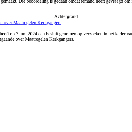
r gemaakt. Die beoordeling is gedaan omdat iemand heeft gevraagd om i
Achtergrond
en over Maatregelen Kerkgangers
heeft op 7 juni 2024 een besluit genomen op verzoeken in het kader va
angaande over Maatregelen Kerkgangers.