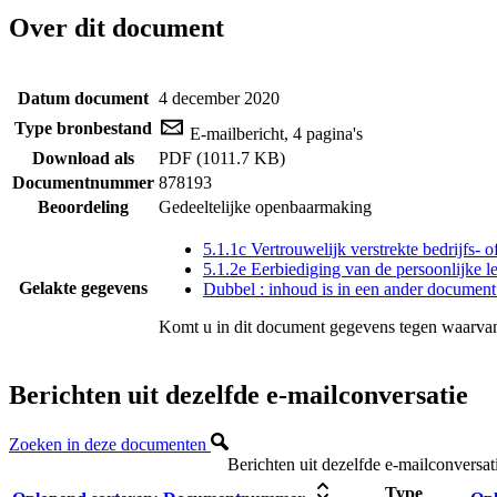
Over dit document
Datum document
4 december 2020
Type bronbestand
E-mailbericht, 4 pagina's
Download als
PDF (1011.7 KB)
Documentnummer
878193
Beoordeling
Gedeeltelijke openbaarmaking
5.1.1c Vertrouwelijk verstrekte bedrijfs- 
5.1.2e Eerbiediging van de persoonlijke l
Gelakte gegevens
Dubbel : inhoud is in een ander document
Komt u in dit document gegevens tegen waarvan
Berichten uit dezelfde e-mailconversatie
Zoeken in deze documenten
Berichten uit dezelfde e-mailconversat
Type