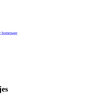
de homepage
es