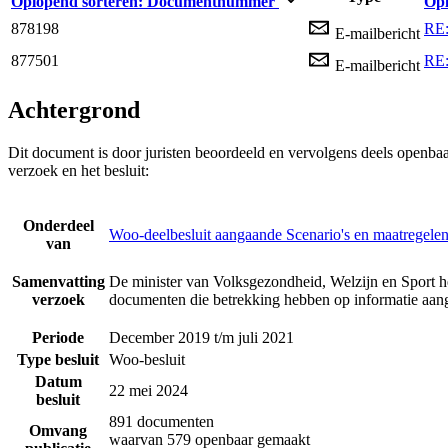
Oplopend sorteren:
Documentnummer
Opl
878198
RE:
E-mailbericht
877501
RE:
E-mailbericht
Achtergrond
Dit document is door juristen beoordeeld en vervolgens deels openba
verzoek en het besluit:
Onderdeel
Woo-deelbesluit aangaande Scenario's en maatreg
van
Samenvatting
De minister van Volksgezondheid, Welzijn en Sport h
verzoek
documenten die betrekking hebben op informatie a
Periode
December 2019 t/m juli 2021
Type besluit
Woo-besluit
Datum
22 mei 2024
besluit
891 documenten
Omvang
waarvan 579 openbaar gemaakt