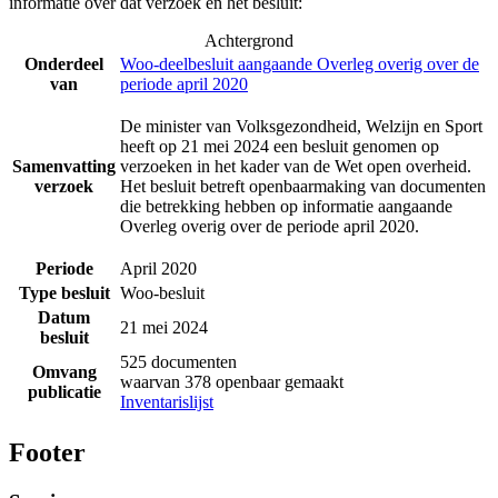
informatie over dat verzoek en het besluit:
Achtergrond
Onderdeel
Woo-deelbesluit aangaande Overleg overig over de
van
periode april 2020
De minister van Volksgezondheid, Welzijn en Sport
heeft op 21 mei 2024 een besluit genomen op
Samenvatting
verzoeken in het kader van de Wet open overheid.
verzoek
Het besluit betreft openbaarmaking van documenten
die betrekking hebben op informatie aangaande
Overleg overig over de periode april 2020.
Periode
April 2020
Type besluit
Woo-besluit
Datum
21 mei 2024
besluit
525 documenten
Omvang
waarvan 378 openbaar gemaakt
publicatie
Inventarislijst
Footer