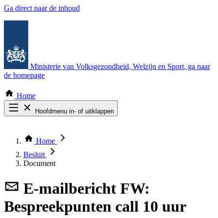
Ga direct naar de inhoud
Ministerie van Volksgezondheid, Welzijn en Sport
, ga naar
de homepage
Home
Hoofdmenu in- of uitklappen
Zoek door alle publicaties
Thema COVID-19
Home
Bekijk per bestuursorgaan
Besluit
Document
E-mailbericht
FW:
Bespreekpunten call 10 uur