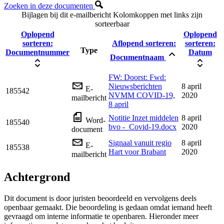
Zoeken in deze documenten
Bijlagen bij dit e-mailbericht
Kolomkoppen met links zijn
sorteerbaar
Oplopend
Oplopend
sorteren:
Aflopend sorteren:
sorteren:
Type
Documentnummer
Datum
Documentnaam
FW: Doorst: Fwd:
Nieuwsberichten
8 april
E-
185542
NVMM COVID-19,
2020
mailbericht
8 april
Notitie Inzet middelen
8 april
Word-
185540
bvo -_Covid-19.docx
2020
document
Signaal vanuit regio
8 april
E-
185538
Hart voor Brabant
2020
mailbericht
Achtergrond
Dit document is door juristen beoordeeld en vervolgens deels
openbaar gemaakt. Die beoordeling is gedaan omdat iemand heeft
gevraagd om interne informatie te openbaren. Hieronder meer