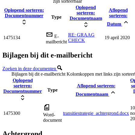
zijn sorteerbaar
Oplopend
Oplopend sorteren:
Aflopend
sorteren:
Documentnummer
sorteren:
Type
Documentnaam
Datum
RE: GRAAG
E-
1475134
19 april 2020
CHECK
mailbericht
Bijlagen bij dit e-mailbericht
Zoeken in deze documenten
Bijlagen bij dit e-mailbericht
Kolomkoppen met links zijn sorteer
Oplopend
O
sorteren:
Aflopend sorteren:
s
Type
Documentnummer
Documentnaam
10
1475300
transitiestrategie_achtergrond.docx
no
Word-
20
document
Achtergrond