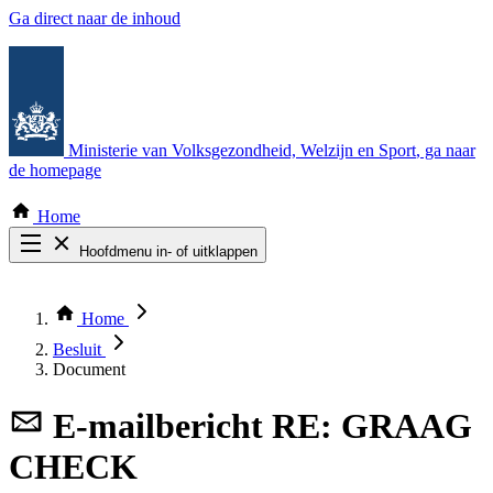
Ga direct naar de inhoud
Ministerie van Volksgezondheid, Welzijn en Sport
, ga naar
de homepage
Home
Hoofdmenu in- of uitklappen
Zoek door alle publicaties
Thema COVID-19
Home
Bekijk per bestuursorgaan
Besluit
Document
E-mailbericht
RE: GRAAG
CHECK