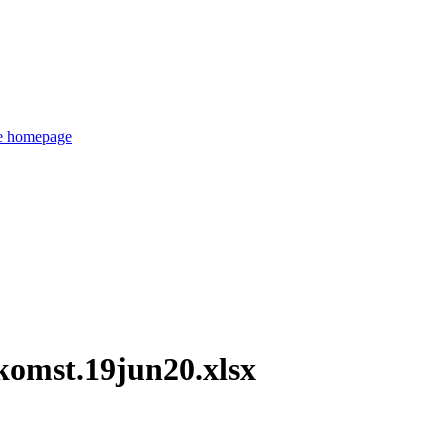
de homepage
ekomst.19jun20.xlsx