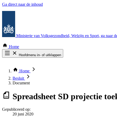
Ga direct naar de inhoud
Ministerie van Volksgezondheid, Welzijn en Sport
, ga naar 
Home
Hoofdmenu in- of uitklappen
Zoek door alle publicaties
Thema COVID-19
Home
Bekijk per bestuursorgaan
Besluit
Document
Spreadsheet
SD projectie to
Gepubliceerd op:
20 juni 2020