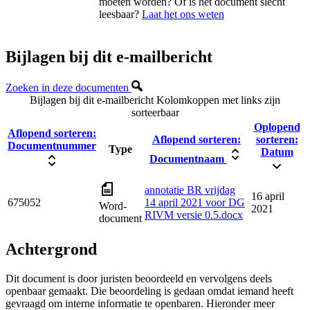
moeten worden? Of is het document slecht
leesbaar?
Laat het ons weten
Bijlagen bij dit e-mailbericht
Zoeken in deze documenten
Bijlagen bij dit e-mailbericht
Kolomkoppen met links zijn
sorteerbaar
Oplopend
Aflopend sorteren:
Aflopend sorteren:
sorteren:
Documentnummer
Type
Datum
Documentnaam
annotatie BR vrijdag
16 april
675052
14 april 2021 voor DG
Word-
2021
RIVM versie 0.5.docx
document
Achtergrond
Dit document is door juristen beoordeeld en vervolgens deels
openbaar gemaakt. Die beoordeling is gedaan omdat iemand heeft
gevraagd om interne informatie te openbaren. Hieronder meer