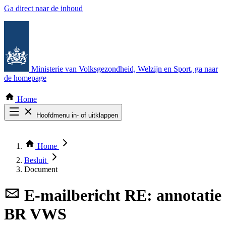
Ga direct naar de inhoud
Ministerie van Volksgezondheid, Welzijn en Sport
, ga naar
de homepage
Home
Hoofdmenu in- of uitklappen
Zoek door alle publicaties
Thema COVID-19
Home
Bekijk per bestuursorgaan
Besluit
Document
E-mailbericht
RE: annotatie
BR VWS