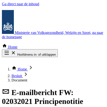
Ga direct naar de inhoud
Ministerie van Volksgezondheid, Welzijn en Sport
, ga naar
de homepage
Home
Hoofdmenu in- of uitklappen
Zoek door alle publicaties
Thema COVID-19
Home
Bekijk per bestuursorgaan
Besluit
Document
E-mailbericht
FW:
02032021 Principenotitie