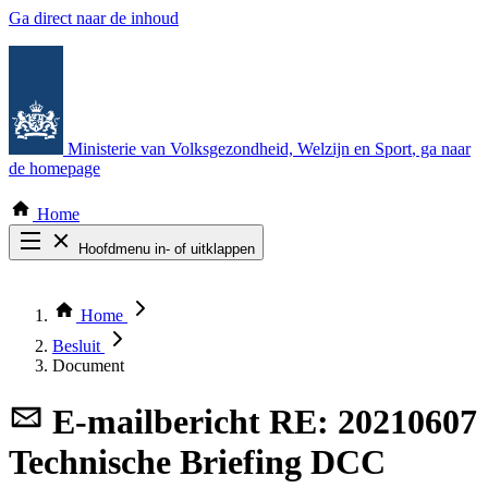
Ga direct naar de inhoud
Ministerie van Volksgezondheid, Welzijn en Sport
, ga naar
de homepage
Home
Hoofdmenu in- of uitklappen
Zoek door alle publicaties
Thema COVID-19
Home
Bekijk per bestuursorgaan
Besluit
Document
E-mailbericht
RE: 20210607
Technische Briefing DCC