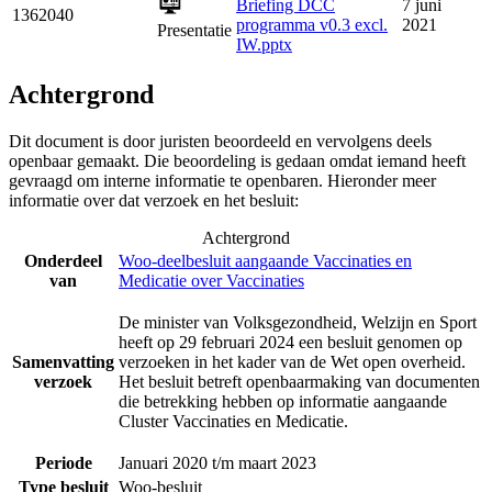
Briefing DCC
7 juni
1362040
programma v0.3 excl.
2021
Presentatie
IW.pptx
Achtergrond
Dit document is door juristen beoordeeld en vervolgens deels
openbaar gemaakt. Die beoordeling is gedaan omdat iemand heeft
gevraagd om interne informatie te openbaren. Hieronder meer
informatie over dat verzoek en het besluit:
Achtergrond
Onderdeel
Woo-deelbesluit aangaande Vaccinaties en
van
Medicatie over Vaccinaties
De minister van Volksgezondheid, Welzijn en Sport
heeft op 29 februari 2024 een besluit genomen op
Samenvatting
verzoeken in het kader van de Wet open overheid.
verzoek
Het besluit betreft openbaarmaking van documenten
die betrekking hebben op informatie aangaande
Cluster Vaccinaties en Medicatie.
Periode
Januari 2020 t/m maart 2023
Type besluit
Woo-besluit