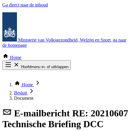
Ga direct naar de inhoud
Ministerie van Volksgezondheid, Welzijn en Sport
, ga naar
de homepage
Home
Hoofdmenu in- of uitklappen
Zoek door alle publicaties
Thema COVID-19
Home
Bekijk per bestuursorgaan
Besluit
Document
E-mailbericht
RE: 20210607
Technische Briefing DCC