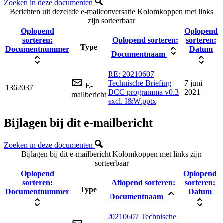
Zoeken in deze documenten
Berichten uit dezelfde e-mailconversatie
Kolomkoppen met links
zijn sorteerbaar
Oplopend
Oplopend
sorteren:
Oplopend sorteren:
sorteren:
Type
Documentnummer
Datum
Documentnaam
RE: 20210607
Technische Briefing
7 juni
E-
1362037
DCC programma v0.3
2021
mailbericht
excl. I&W.pptx
Bijlagen bij dit e-mailbericht
Zoeken in deze documenten
Bijlagen bij dit e-mailbericht
Kolomkoppen met links zijn
sorteerbaar
Oplopend
Oplopend
sorteren:
Aflopend sorteren:
sorteren:
Type
Documentnummer
Datum
Documentnaam
20210607 Technische