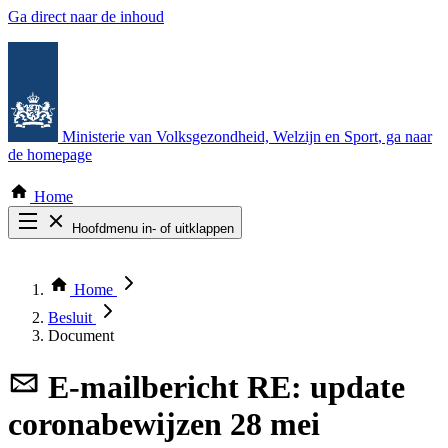
Ga direct naar de inhoud
Ministerie van Volksgezondheid, Welzijn en Sport
, ga naar
de homepage
Home
Hoofdmenu in- of uitklappen
Zoek door alle publicaties
Thema COVID-19
Home
Bekijk per bestuursorgaan
Besluit
Document
E-mailbericht
RE: update
coronabewijzen 28 mei