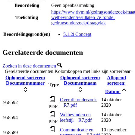
Beoordeling
Geen openbaarmaking
https://www.rivm.nl/gedragsonderzoek/maat
Toelichting
welbevinden/resultaten-7e-ronde-
gedragsonderzoek/draagvlak
Beoordelingsgrond(en)
5.1.2i Concept
Gerelateerde documenten
Zoeken in deze documenten
Gerelateerde documenten
Kolomkoppen met links zijn sorteerbaar
Oplopend sorteren:
Oplopend sorteren:
Aflopend
Documentnummer
Documentnaam
sorteren:
Type
Datum
Over dit onderzoek
14 oktober
958592
_ R7.pdf
2020
PDF
Welbevinden en
14 oktober
958594
leefstijl _ R7.pdf
2020
PDF
Communicatie en
10 november
958589