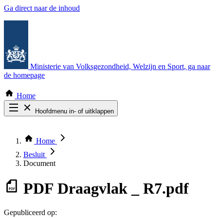
Ga direct naar de inhoud
Ministerie van Volksgezondheid, Welzijn en Sport
, ga naar
de homepage
Home
Hoofdmenu in- of uitklappen
Zoek door alle publicaties
Thema COVID-19
Home
Bekijk per bestuursorgaan
Besluit
Document
PDF
Draagvlak _ R7.pdf
Gepubliceerd op: