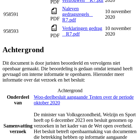
vertrouwen _ R7.pdf
2020
PDF
Naleven
10 november
958591
gedragsregels _
2020
PDF
R7.pdf
Verklaringen gedrag
10 november
958593
_ R7.pdf
2020
PDF
Achtergrond
Dit document is door juristen beoordeeld en vervolgens niet
openbaar gemaakt. Die beoordeling is gedaan omdat iemand heeft
gevraagd om interne informatie te openbaren. Hieronder meer
informatie over dat verzoek en het besluit:
Achtergrond
Onderdeel
Woo-deelbesluit aangaande Testen over de periode
van
oktober 2020
De minister van Volksgezondheid, Welzijn en Sport
heeft op 6 december 2023 een besluit genomen op
Samenvatting
verzoeken in het kader van de Wet open overheid.
verzoek
Het besluit betreft openbaarmaking van documenten
die betrekking hebben op informatie aangaande