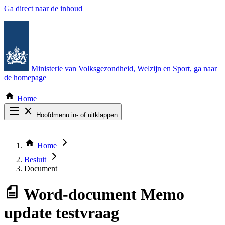
Ga direct naar de inhoud
Ministerie van Volksgezondheid, Welzijn en Sport
, ga naar
de homepage
Home
Hoofdmenu in- of uitklappen
Zoek door alle publicaties
Thema COVID-19
Home
Bekijk per bestuursorgaan
Besluit
Document
Word-document
Memo
update testvraag