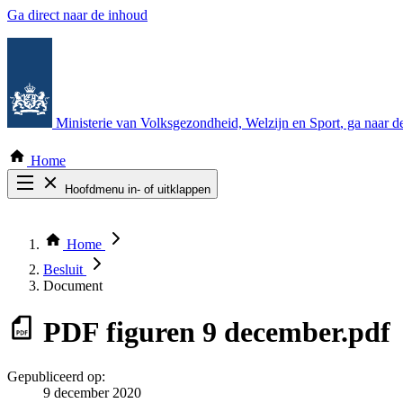
Ga direct naar de inhoud
Ministerie van Volksgezondheid, Welzijn en Sport
, ga naar 
Home
Hoofdmenu in- of uitklappen
Zoek door alle publicaties
Thema COVID-19
Home
Bekijk per bestuursorgaan
Besluit
Document
PDF
figuren 9 december.pdf
Gepubliceerd op:
9 december 2020