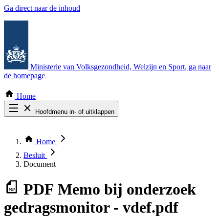
Ga direct naar de inhoud
Ministerie van Volksgezondheid, Welzijn en Sport
, ga naar
de homepage
Home
Hoofdmenu in- of uitklappen
Zoek door alle publicaties
Thema COVID-19
Home
Bekijk per bestuursorgaan
Besluit
Document
PDF
Memo bij onderzoek
gedragsmonitor - vdef.pdf