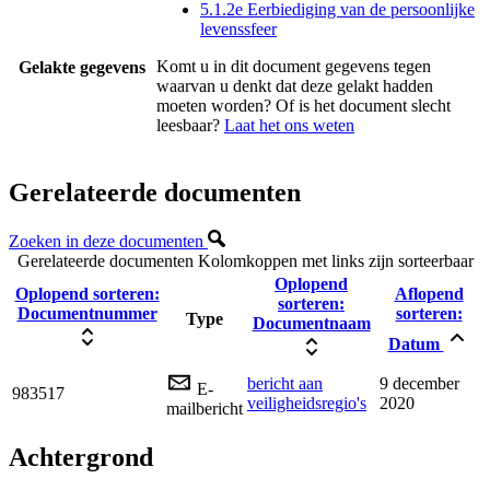
5.1.2e Eerbiediging van de persoonlijke
levenssfeer
Komt u in dit document gegevens tegen
Gelakte gegevens
waarvan u denkt dat deze gelakt hadden
moeten worden? Of is het document slecht
leesbaar?
Laat het ons weten
Gerelateerde documenten
Zoeken in deze documenten
Gerelateerde documenten
Kolomkoppen met links zijn sorteerbaar
Oplopend
Oplopend sorteren:
Aflopend
sorteren:
Documentnummer
sorteren:
Type
Documentnaam
Datum
bericht aan
9 december
E-
983517
veiligheidsregio's
2020
mailbericht
Achtergrond