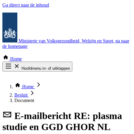
Ga direct naar de inhoud
Ministerie van Volksgezondheid, Welzijn en Sport
, ga naar
de homepage
Home
Hoofdmenu in- of uitklappen
Zoek door alle publicaties
Thema COVID-19
Home
Bekijk per bestuursorgaan
Besluit
Document
E-mailbericht
RE: plasma
studie en GGD GHOR NL