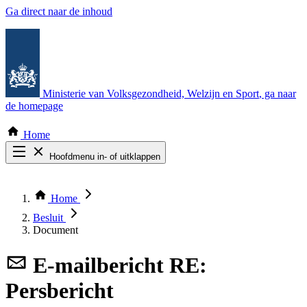
Ga direct naar de inhoud
Ministerie van Volksgezondheid, Welzijn en Sport
, ga naar
de homepage
Home
Hoofdmenu in- of uitklappen
Zoek door alle publicaties
Thema COVID-19
Home
Bekijk per bestuursorgaan
Besluit
Document
E-mailbericht
RE:
Persbericht