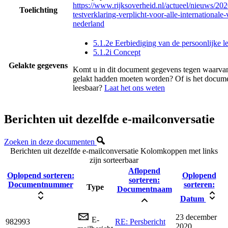
https://www.rijksoverheid.nl/actueel/nieuws/202
Toelichting
testverklaring-verplicht-voor-alle-internationale-
nederland
5.1.2e Eerbiediging van de persoonlijke l
5.1.2i Concept
Gelakte gegevens
Komt u in dit document gegevens tegen waarvan
gelakt hadden moeten worden? Of is het docume
leesbaar?
Laat het ons weten
Berichten uit dezelfde e-mailconversatie
Zoeken in deze documenten
Berichten uit dezelfde e-mailconversatie
Kolomkoppen met links
zijn sorteerbaar
Aflopend
Oplopend sorteren:
Oplopend
sorteren:
Documentnummer
sorteren:
Type
Documentnaam
Datum
23 december
E-
982993
RE: Persbericht
2020