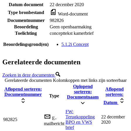
Datum document
22 december 2020
Type bronbestand
Word-document
Documentnummer
982826
Beoordeling
Geen openbaarmaking
Toelichting
concepttekst kamerbrief
Beoordelingsgrond(en)
5.1.2i Concept
Gerelateerde documenten
Zoeken in deze documenten
Gerelateerde documenten
Kolomkoppen met links zijn sorteerbaar
Oplopend
Aflopend sorteren:
Aflopend
sorteren:
Documentnummer
sorteren:
Type
Documentnaam
Datum
FW:
Terugkoppeling
22 december
E-
982825
BPO en VWS
2020
mailbericht
brief