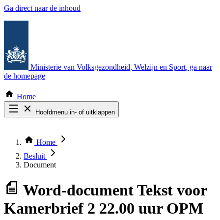
Ga direct naar de inhoud
Ministerie van Volksgezondheid, Welzijn en Sport
, ga naar
de homepage
Home
Hoofdmenu in- of uitklappen
Zoek door alle publicaties
Thema COVID-19
Home
Bekijk per bestuursorgaan
Besluit
Document
Word-document
Tekst voor
Kamerbrief 2 22.00 uur OPM