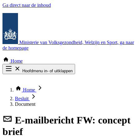
Ga direct naar de inhoud
Ministerie van Volksgezondheid, Welzijn en Sport
, ga naar
de homepage
Home
Hoofdmenu in- of uitklappen
Zoek door alle publicaties
Thema COVID-19
Home
Bekijk per bestuursorgaan
Besluit
Document
E-mailbericht
FW: concept
brief