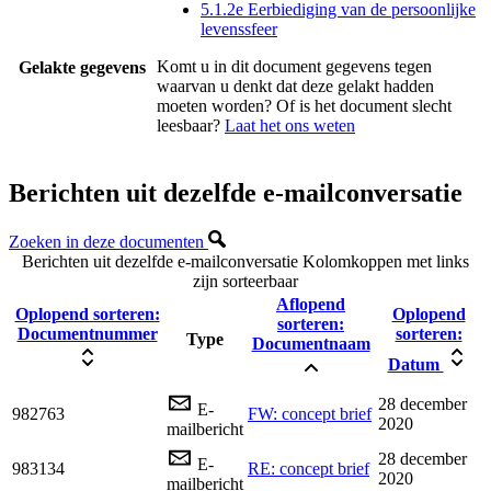
5.1.2e Eerbiediging van de persoonlijke
levenssfeer
Komt u in dit document gegevens tegen
Gelakte gegevens
waarvan u denkt dat deze gelakt hadden
moeten worden? Of is het document slecht
leesbaar?
Laat het ons weten
Berichten uit dezelfde e-mailconversatie
Zoeken in deze documenten
Berichten uit dezelfde e-mailconversatie
Kolomkoppen met links
zijn sorteerbaar
Aflopend
Oplopend sorteren:
Oplopend
sorteren:
Documentnummer
sorteren:
Type
Documentnaam
Datum
28 december
E-
982763
FW: concept brief
2020
mailbericht
28 december
E-
983134
RE: concept brief
2020
mailbericht