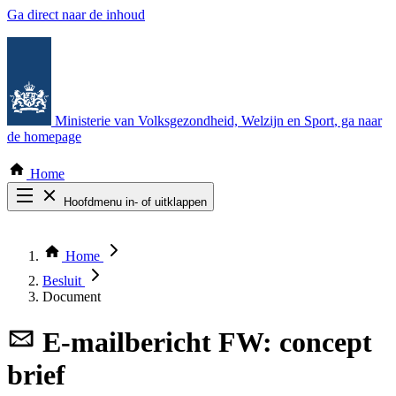
Ga direct naar de inhoud
Ministerie van Volksgezondheid, Welzijn en Sport
, ga naar
de homepage
Home
Hoofdmenu in- of uitklappen
Zoek door alle publicaties
Thema COVID-19
Home
Bekijk per bestuursorgaan
Besluit
Document
E-mailbericht
FW: concept
brief