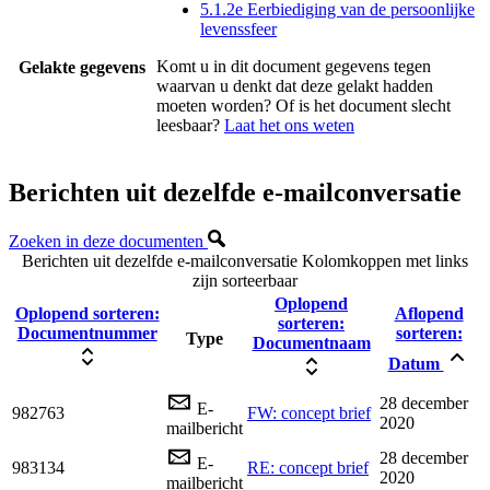
5.1.2e Eerbiediging van de persoonlijke
levenssfeer
Komt u in dit document gegevens tegen
Gelakte gegevens
waarvan u denkt dat deze gelakt hadden
moeten worden? Of is het document slecht
leesbaar?
Laat het ons weten
Berichten uit dezelfde e-mailconversatie
Zoeken in deze documenten
Berichten uit dezelfde e-mailconversatie
Kolomkoppen met links
zijn sorteerbaar
Oplopend
Oplopend sorteren:
Aflopend
sorteren:
Documentnummer
sorteren:
Type
Documentnaam
Datum
28 december
E-
982763
FW: concept brief
2020
mailbericht
28 december
E-
983134
RE: concept brief
2020
mailbericht