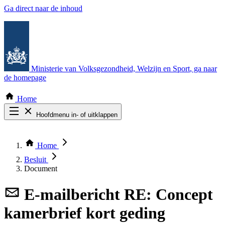
Ga direct naar de inhoud
Ministerie van Volksgezondheid, Welzijn en Sport
, ga naar
de homepage
Home
Hoofdmenu in- of uitklappen
Zoek door alle publicaties
Thema COVID-19
Home
Bekijk per bestuursorgaan
Besluit
Document
E-mailbericht
RE: Concept
kamerbrief kort geding