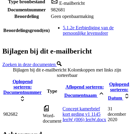
Type bronbestand
E-mailbericht
Documentnummer
982681
Beoordeling
Geen openbaarmaking
5.1.2e Eerbiediging van de
Beoordelingsgrond(en)
persoonlijke levenssfeer
Bijlagen bij dit e-mailbericht
Zoeken in deze documenten
Bijlagen bij dit e-mailbericht
Kolomkoppen met links zijn
sorteerbaar
Oplopend
Oplopend
sorteren:
Aflopend sorteren:
sorteren:
Type
Documentnummer
Documentnaam
Datum
Concept kamerbrief
31
982682
kort geding v1 1145
december
Word-
IenW (006) IenW.docx
2020
document