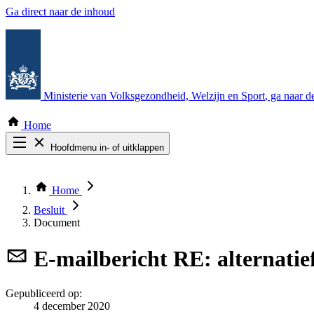
Ga direct naar de inhoud
Ministerie van Volksgezondheid, Welzijn en Sport
, ga naar 
Home
Hoofdmenu in- of uitklappen
Zoek door alle publicaties
Thema COVID-19
Home
Bekijk per bestuursorgaan
Besluit
Document
E-mailbericht
RE: alternatie
Gepubliceerd op:
4 december 2020