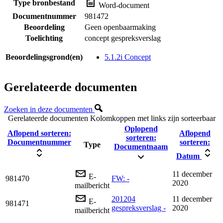
Type bronbestand
Word-document
Documentnummer
981472
Beoordeling
Geen openbaarmaking
Toelichting
concept gespreksverslag
Beoordelingsgrond(en)
5.1.2i Concept
Gerelateerde documenten
Zoeken in deze documenten
Gerelateerde documenten
Kolomkoppen met links zijn sorteerbaar
Oplopend
Aflopend sorteren:
Aflopend
sorteren:
Documentnummer
sorteren:
Type
Documentnaam
Datum
11 december
E-
981470
FW: -
2020
mailbericht
201204
11 december
E-
981471
gespreksverslag -
2020
mailbericht