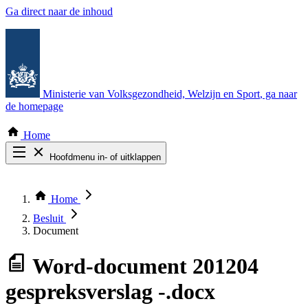
Ga direct naar de inhoud
Ministerie van Volksgezondheid, Welzijn en Sport
, ga naar
de homepage
Home
Hoofdmenu in- of uitklappen
Zoek door alle publicaties
Thema COVID-19
Home
Bekijk per bestuursorgaan
Besluit
Document
Word-document
201204
gespreksverslag -.docx