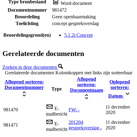
Type bronbestand
Word-document
Documentnummer
981472
Beoordeling
Geen openbaarmaking
Toelichting
concept gespreksverslag
Beoordelingsgrond(en)
5.1.2i Concept
Gerelateerde documenten
Zoeken in deze documenten
Gerelateerde documenten
Kolomkoppen met links zijn sorteerbaar
Aflopend
Aflopend sorteren:
Oplopend
sorteren:
Documentnummer
sorteren:
Type
Documentnaam
Datum
11 december
E-
981470
FW: -
2020
mailbericht
201204
11 december
E-
981471
gespreksverslag -
2020
mailbericht