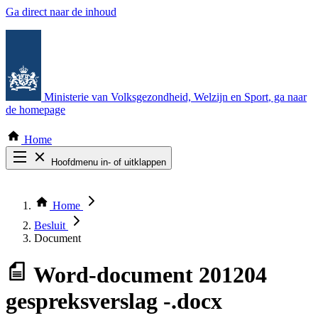
Ga direct naar de inhoud
Ministerie van Volksgezondheid, Welzijn en Sport
, ga naar
de homepage
Home
Hoofdmenu in- of uitklappen
Zoek door alle publicaties
Thema COVID-19
Home
Bekijk per bestuursorgaan
Besluit
Document
Word-document
201204
gespreksverslag -.docx