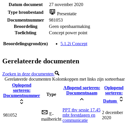
Datum document
27 november 2020
Type bronbestand
Presentatie
Documentnummer
981053
Beoordeling
Geen openbaarmaking
Toelichting
Concept power point
Beoordelingsgrond(en)
5.1.2i Concept
Gerelateerde documenten
Zoeken in deze documenten
Gerelateerde documenten
Kolomkoppen met links zijn sorteerbaar
Oplopend
Aflopend sorteren:
Oplopend
sorteren:
Documentnaam
sorteren:
Type
Documentnummer
Datum
PPT tbv sessie 17.45
2 december
E-
981052
mbt feestdagen en
2020
mailbericht
communicatie