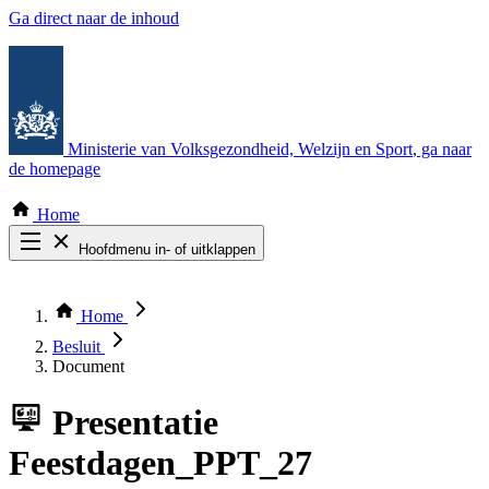
Ga direct naar de inhoud
Ministerie van Volksgezondheid, Welzijn en Sport
, ga naar
de homepage
Home
Hoofdmenu in- of uitklappen
Zoek door alle publicaties
Thema COVID-19
Home
Bekijk per bestuursorgaan
Besluit
Document
Presentatie
Feestdagen_PPT_27