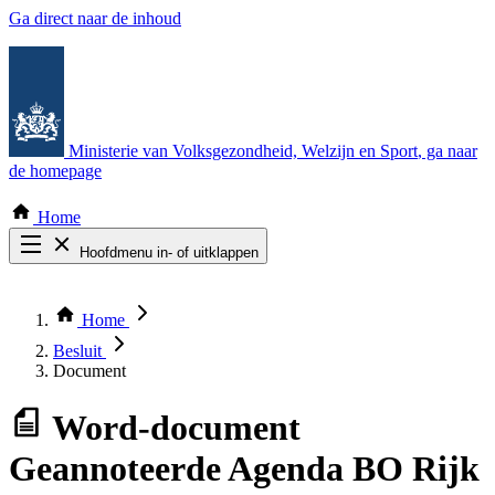
Ga direct naar de inhoud
Ministerie van Volksgezondheid, Welzijn en Sport
, ga naar
de homepage
Home
Hoofdmenu in- of uitklappen
Zoek door alle publicaties
Thema COVID-19
Home
Bekijk per bestuursorgaan
Besluit
Document
Word-document
Geannoteerde Agenda BO Rijk