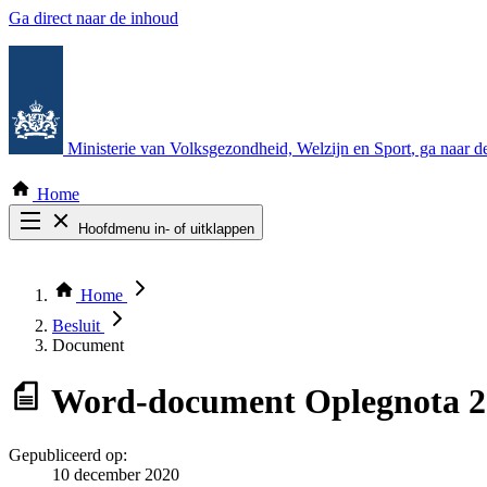
Ga direct naar de inhoud
Ministerie van Volksgezondheid, Welzijn en Sport
, ga naar 
Home
Hoofdmenu in- of uitklappen
Zoek door alle publicaties
Thema COVID-19
Home
Bekijk per bestuursorgaan
Besluit
Document
Word-document
Oplegnota 2
Gepubliceerd op:
10 december 2020