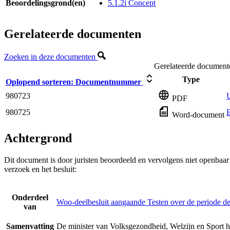
Beoordelingsgrond(en)
5.1.2i Concept
Gerelateerde documenten
Zoeken in deze documenten
Gerelateerde document
Type
Oplopend sorteren:
Documentnummer
980723
U
PDF
980725
Word-document
Achtergrond
Dit document is door juristen beoordeeld en vervolgens niet openbaa
verzoek en het besluit:
Onderdeel
Woo-deelbesluit aangaande Testen over de periode 
van
Samenvatting
De minister van Volksgezondheid, Welzijn en Sport h