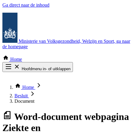
Ga direct naar de inhoud
Ministerie van Volksgezondheid, Welzijn en Sport
, ga naar
de homepage
Home
Hoofdmenu in- of uitklappen
Zoek door alle publicaties
Thema COVID-19
Home
Bekijk per bestuursorgaan
Besluit
Document
Word-document
webpagina
Ziekte en