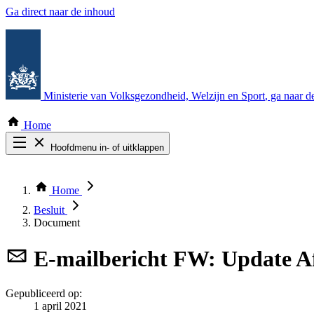
Ga direct naar de inhoud
Ministerie van Volksgezondheid, Welzijn en Sport
, ga naar 
Home
Hoofdmenu in- of uitklappen
Zoek door alle publicaties
Thema COVID-19
Home
Bekijk per bestuursorgaan
Besluit
Document
E-mailbericht
FW: Update Af
Gepubliceerd op:
1 april 2021