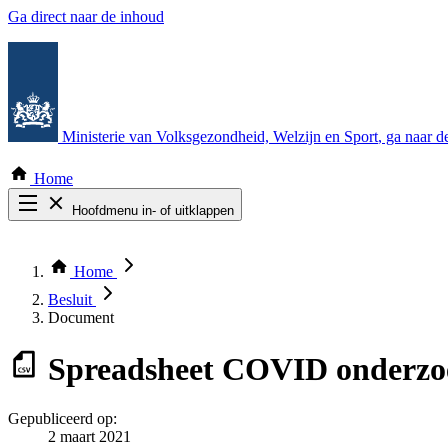
Ga direct naar de inhoud
Ministerie van Volksgezondheid, Welzijn en Sport
, ga naar 
Home
Hoofdmenu in- of uitklappen
Zoek door alle publicaties
Thema COVID-19
Home
Bekijk per bestuursorgaan
Besluit
Document
Spreadsheet
COVID onderzoek
Gepubliceerd op:
2 maart 2021