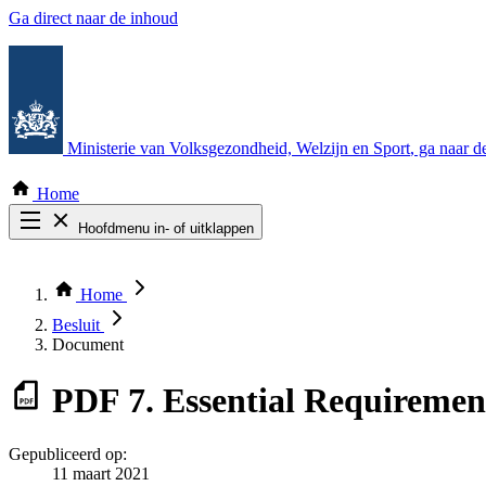
Ga direct naar de inhoud
Ministerie van Volksgezondheid, Welzijn en Sport
, ga naar 
Home
Hoofdmenu in- of uitklappen
Zoek door alle publicaties
Thema COVID-19
Home
Bekijk per bestuursorgaan
Besluit
Document
PDF
7. Essential Requiremen
Gepubliceerd op:
11 maart 2021