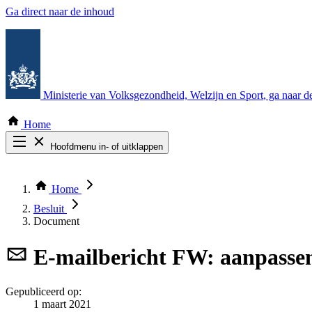
Ga direct naar de inhoud
Ministerie van Volksgezondheid, Welzijn en Sport
, ga naar 
Home
Hoofdmenu in- of uitklappen
Zoek door alle publicaties
Thema COVID-19
Home
Bekijk per bestuursorgaan
Besluit
Document
E-mailbericht
FW: aanpassen 
Gepubliceerd op:
1 maart 2021