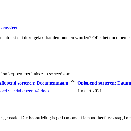
evenssfeer
 u denkt dat deze gelakt hadden moeten worden? Of is het document s
lomkoppen met links zijn sorteerbaar
Aflopend sorteren:
Documentnaam
Oplopend sorteren:
Datu
goed vaccinbeheer_v4.docx
1 maart 2021
ar gemaakt. Die beoordeling is gedaan omdat iemand heeft gevraagd om 