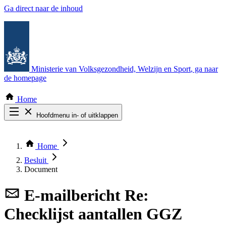
Ga direct naar de inhoud
Ministerie van Volksgezondheid, Welzijn en Sport
, ga naar
de homepage
Home
Hoofdmenu in- of uitklappen
Zoek door alle publicaties
Thema COVID-19
Home
Bekijk per bestuursorgaan
Besluit
Document
E-mailbericht
Re:
Checklijst aantallen GGZ