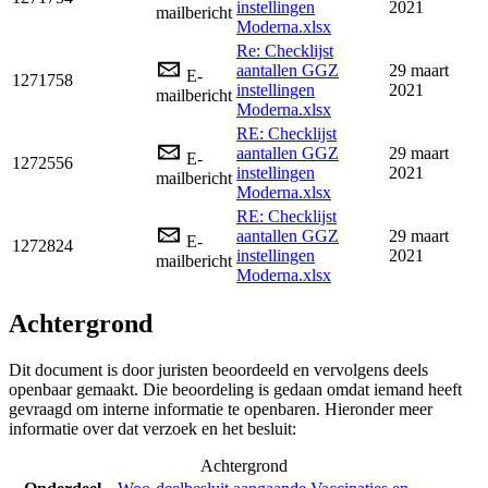
instellingen
2021
mailbericht
Moderna.xlsx
Re: Checklijst
aantallen GGZ
29 maart
E-
1271758
instellingen
2021
mailbericht
Moderna.xlsx
RE: Checklijst
aantallen GGZ
29 maart
E-
1272556
instellingen
2021
mailbericht
Moderna.xlsx
RE: Checklijst
aantallen GGZ
29 maart
E-
1272824
instellingen
2021
mailbericht
Moderna.xlsx
Achtergrond
Dit document is door juristen beoordeeld en vervolgens deels
openbaar gemaakt. Die beoordeling is gedaan omdat iemand heeft
gevraagd om interne informatie te openbaren. Hieronder meer
informatie over dat verzoek en het besluit:
Achtergrond