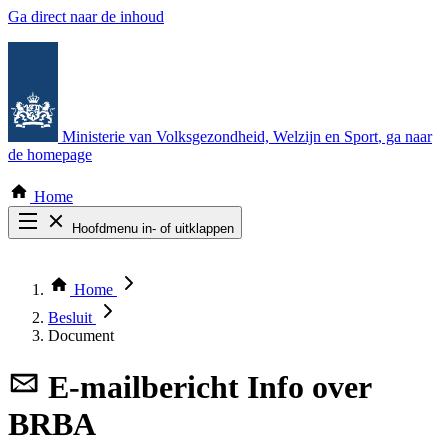
Ga direct naar de inhoud
Ministerie van Volksgezondheid, Welzijn en Sport
, ga naar
de homepage
Home
Hoofdmenu in- of uitklappen
Zoek door alle publicaties
Thema COVID-19
Home
Bekijk per bestuursorgaan
Besluit
Document
E-mailbericht
Info over
BRBA