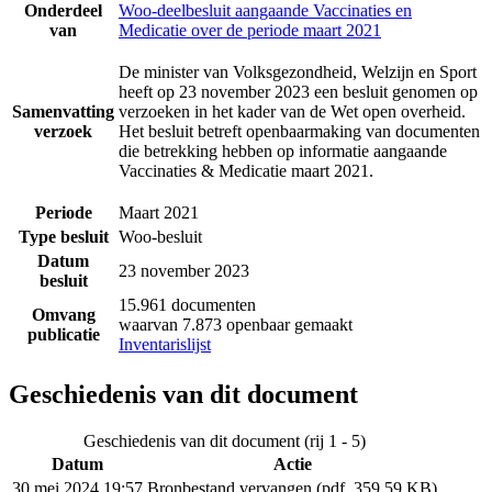
Onderdeel
Woo-deelbesluit aangaande Vaccinaties en
van
Medicatie over de periode maart 2021
De minister van Volksgezondheid, Welzijn en Sport
heeft op 23 november 2023 een besluit genomen op
Samenvatting
verzoeken in het kader van de Wet open overheid.
verzoek
Het besluit betreft openbaarmaking van documenten
die betrekking hebben op informatie aangaande
Vaccinaties & Medicatie maart 2021.
Periode
Maart 2021
Type besluit
Woo-besluit
Datum
23 november 2023
besluit
15.961 documenten
Omvang
waarvan 7.873 openbaar gemaakt
publicatie
Inventarislijst
Geschiedenis van dit document
Geschiedenis van dit document (rij 1 - 5)
Datum
Actie
30 mei 2024 19:57
Bronbestand vervangen (pdf, 359.59 KB)