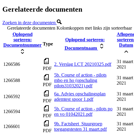
Gerelateerde documenten
Zoeken in deze documenten
Gerelateerde documenten
Kolomkoppen met links zijn sorteerbaar
Oplopend
Aflopen
sorteren:
Oplopend sorteren:
sorteren
Type
Documentnummer
Datum
Documentnaam
31 maart
1266586
2. Verslag LCT 20210325.pdf
2021
PDF
5b. Course of action - pilots
31 maart
1266588
mbo en ho (opschaling
2021
PDF
pilots31032021).pdf
6a. Advies opschalingsplan
31 maart
1266592
ademtest spoor 1.pdf
2021
PDF
5b. Course of action - pilots po
31 maart
1266594
en vo 01042021.pdf
2021
PDF
9b. Factsheet_Stuurgroep
31 maart
1266601
toegangstesten 31 maart.pdf
2021
PDF