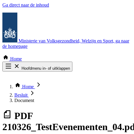
Ga direct naar de inhoud
Ministerie van Volksgezondheid, Welzijn en Sport
, ga naar
de homepage
Home
Hoofdmenu in- of uitklappen
Zoek door alle publicaties
Thema COVID-19
Home
Bekijk per bestuursorgaan
Besluit
Document
PDF
210326_TestEvenementen_04.pd