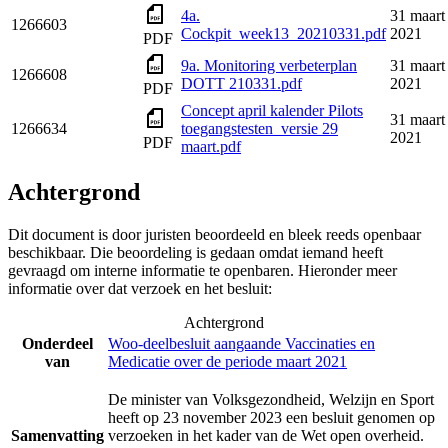
4a.
31 maart
1266603
Cockpit_week13_20210331.pdf
2021
PDF
9a. Monitoring verbeterplan
31 maart
1266608
DOTT 210331.pdf
2021
PDF
Concept april kalender Pilots
31 maart
1266634
toegangstesten_versie 29
2021
PDF
maart.pdf
Achtergrond
Dit document is door juristen beoordeeld en bleek reeds openbaar
beschikbaar. Die beoordeling is gedaan omdat iemand heeft
gevraagd om interne informatie te openbaren. Hieronder meer
informatie over dat verzoek en het besluit:
Achtergrond
Onderdeel
Woo-deelbesluit aangaande Vaccinaties en
van
Medicatie over de periode maart 2021
De minister van Volksgezondheid, Welzijn en Sport
heeft op 23 november 2023 een besluit genomen op
Samenvatting
verzoeken in het kader van de Wet open overheid.