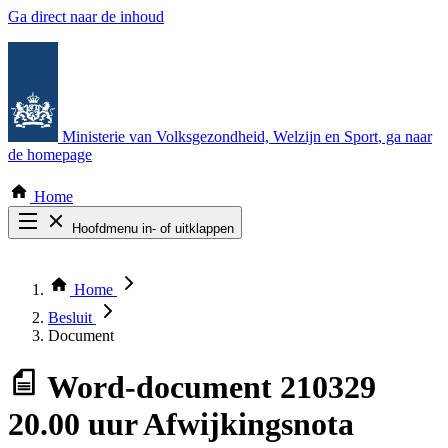
Ga direct naar de inhoud
Ministerie van Volksgezondheid, Welzijn en Sport
, ga naar
de homepage
Home
Hoofdmenu in- of uitklappen
Zoek door alle publicaties
Thema COVID-19
Home
Bekijk per bestuursorgaan
Besluit
Document
Word-document
210329
20.00 uur Afwijkingsnota