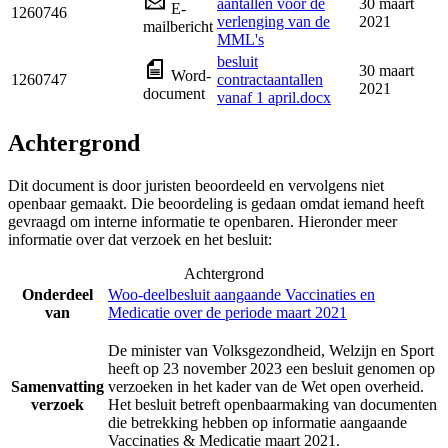
aantallen voor de
30 maart
E-
1260746
verlenging van de
2021
mailbericht
MML's
besluit
30 maart
Word-
1260747
contractaantallen
2021
document
vanaf 1 april.docx
Achtergrond
Dit document is door juristen beoordeeld en vervolgens niet
openbaar gemaakt. Die beoordeling is gedaan omdat iemand heeft
gevraagd om interne informatie te openbaren. Hieronder meer
informatie over dat verzoek en het besluit:
Achtergrond
Onderdeel
Woo-deelbesluit aangaande Vaccinaties en
van
Medicatie over de periode maart 2021
De minister van Volksgezondheid, Welzijn en Sport
heeft op 23 november 2023 een besluit genomen op
Samenvatting
verzoeken in het kader van de Wet open overheid.
verzoek
Het besluit betreft openbaarmaking van documenten
die betrekking hebben op informatie aangaande
Vaccinaties & Medicatie maart 2021.