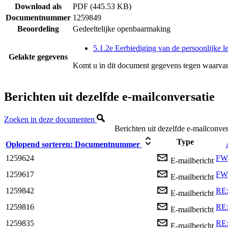
Download als
PDF (445.53 KB)
Documentnummer
1259849
Beoordeling
Gedeeltelijke openbaarmaking
5.1.2e Eerbiediging van de persoonlijke l
Gelakte gegevens
Komt u in dit document gegevens tegen waarvan
Berichten uit dezelfde e-mailconversatie
Zoeken in deze documenten
Berichten uit dezelfde e-mailconver
Type
Oplopend sorteren:
Documentnummer
1259624
FW:
E-mailbericht
1259617
FW:
E-mailbericht
1259842
RE:
E-mailbericht
1259816
RE:
E-mailbericht
1259835
RE:
E-mailbericht