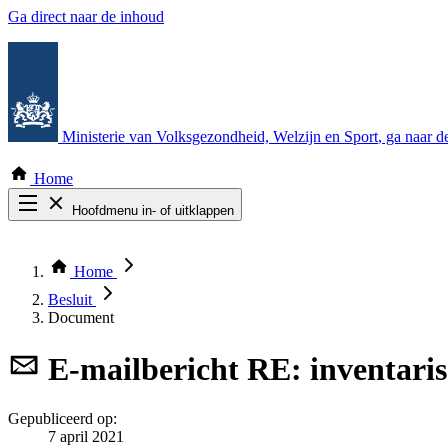
Ga direct naar de inhoud
Ministerie van Volksgezondheid, Welzijn en Sport
, ga naar 
Home
Hoofdmenu in- of uitklappen
Zoek door alle publicaties
Thema COVID-19
Home
Bekijk per bestuursorgaan
Besluit
Document
E-mailbericht
RE: inventaris
Gepubliceerd op:
7 april 2021